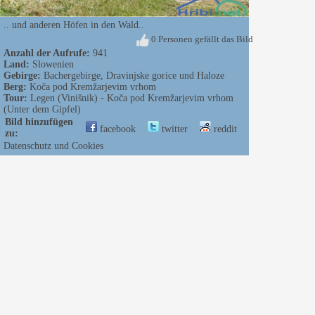
.. und anderen Höfen in den Wald..
0 Personen gefällt das Bild
Anzahl der Aufrufe:
941
Land:
Slowenien
Gebirge:
Bachergebirge, Dravinjske gorice und Haloze
Berg:
Koča pod Kremžarjevim vrhom
Tour:
Legen (Vinišnik) - Koča pod Kremžarjevim vrhom
(Unter dem Gipfel)
Bild hinzufügen
facebook
twitter
reddit
zu:
Datenschutz und Cookies