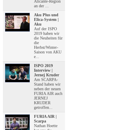
Alicante-Region
an der ...
Aku Plus und
Elica-System |
Aku
Auf der ISPO
2019 haben wir
die Neuheiten für
die
Herbst/Winter-
Saison von AKU
e...
ISPO 2019
Interview |
Jernej Kruder
Am SCARPA-
Stand haben wir
neben der neuen
FURIA AIR auch
JERNEJ
KRUDER
getroffen...
FURIA AIR |
Scarpa
Nathan Hoette