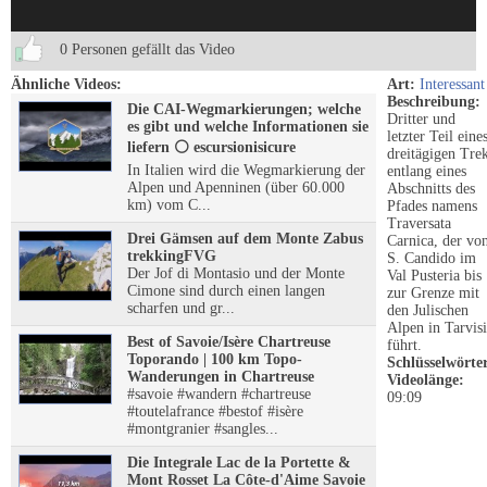
0 Personen gefällt das Video
Ähnliche Videos:
Art:
Interessant
Beschreibung:
Die CAI-Wegmarkierungen; welche
Dritter und
es gibt und welche Informationen sie
letzter Teil eine
liefern ⚪️ escursionisicure
dreitägigen Tre
In Italien wird die Wegmarkierung der
entlang eines
Alpen und Apenninen (über 60.000
Abschnitts des
km) vom C...
Pfades namens
Traversata
Drei Gämsen auf dem Monte Zabus
Carnica, der vo
trekkingFVG
S. Candido im
Der Jof di Montasio und der Monte
Val Pusteria bis
Cimone sind durch einen langen
zur Grenze mit
scharfen und gr...
den Julischen
Alpen in Tarvis
Best of Savoie/Isère Chartreuse
führt.
Toporando | 100 km Topo-
Schlüsselwörte
Wanderungen in Chartreuse
Videolänge:
#savoie #wandern #chartreuse
09:09
#toutelafrance #bestof #isère
#montgranier #sangles...
Die Integrale Lac de la Portette &
Mont Rosset La Côte-d'Aime Savoie