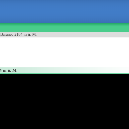
f Baranec 2184 m ü. M.
4 m ü. M.