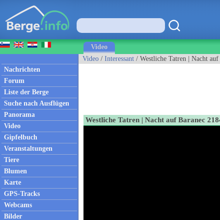
Video
Video
/
Interessant
/ Westliche Tatren | Nacht au
Nachrichten
Forum
Liste der Berge
Suche nach Ausflügen
Panorama
Westliche Tatren | Nacht auf Baranec 218
Video
Gipfelbuch
Veranstaltungen
Tiere
Blumen
Karte
GPS-Tracks
Webcams
Bilder