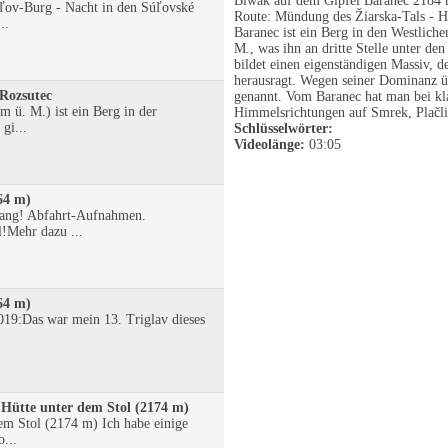
Biwak auf dem Gipfel Baranec 2184 m
ov-Burg - Nacht in den Súľovské
Route: Mündung des Žiarska-Tals - H
..
Baranec ist ein Berg in den Westlich
M., was ihn an dritte Stelle unter de
bildet einen eigenständigen Massiv, 
herausragt. Wegen seiner Dominanz ü
Rozsutec
genannt. Vom Baranec hat man bei kl
m ü. M.) ist ein Berg in der
Himmelsrichtungen auf Smrek, Plačli
gi...
Schlüsselwörter:
Videolänge:
03:05
864 m)
gang! Abfahrt-Aufnahmen.
!Mehr dazu ...
864 m)
19:Das war mein 13. Triglav dieses
a Hütte unter dem Stol (2174 m)
em Stol (2174 m) Ich habe einige
...