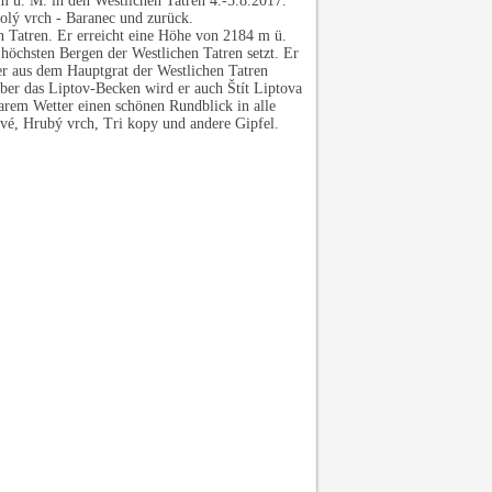
 ü. M. in den Westlichen Tatren 4.-5.8.2017.
olý vrch - Baranec und zurück.
en Tatren. Er erreicht eine Höhe von 2184 m ü.
n höchsten Bergen der Westlichen Tatren setzt. Er
der aus dem Hauptgrat der Westlichen Tatren
ber das Liptov-Becken wird er auch Štít Liptova
arem Wetter einen schönen Rundblick in alle
vé, Hrubý vrch, Tri kopy und andere Gipfel.