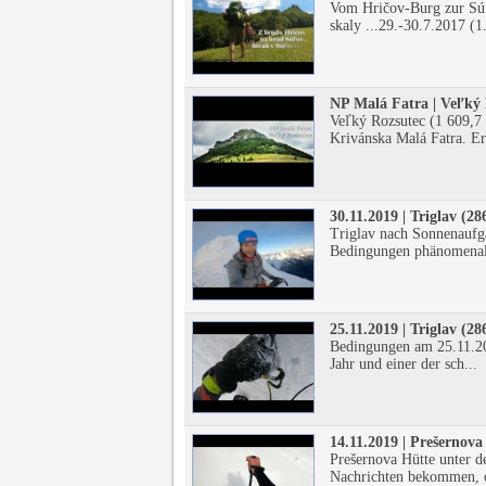
Vom Hričov-Burg zur Súľ
skaly ...29.-30.7.2017 (1.
NP Malá Fatra | Veľký 
Veľký Rozsutec (1 609,7 
Krivánska Malá Fatra. Er 
30.11.2019 | Triglav (2
Triglav nach Sonnenauf
Bedingungen phänomenal
25.11.2019 | Triglav (2
Bedingungen am 25.11.20
Jahr und einer der sch...
14.11.2019 | Prešernov
Prešernova Hütte unter d
Nachrichten bekommen, o