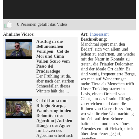
0 Personen gefällt das Video
Ähnliche Videos:
Art:
Interessant
Beschreibung:
Ausflug in die
Manchmal spürt man den
Bellunesischen
Bedarf, sich von allem und
Voralpen | Col de
jedem zu entfernen, um wieder
Moi und Cima
mit der Natur in Kontakt zu
Vallon Scuro vom
treten, die Friauler Dolomiten
Passo del
sind der ideale Ort dafür. Es
Praderadego
sind wenig frequentierte Berge,
Der Frühling ist da,
wo man auf Wanderungen
aber nach den starken
mehr Tiere als Menschen trifft.
Schneefällen dieses
Unser Trekking startet in
Winters hält der ...
Lesis, einem Ortsteil von
Claut, um das Pradut-Rifugio
Col di Luna und
zu erreichen und dann die
Rifugio Scarpa,
Ruinen von Casera Ressetùm,
Wanderung in den
wo wir für eine Übernachtung
Dolomiten des
im Zelt auf dem Schnee
Agordino | Auf den
haltmachen und ein schönes
Hängen des Agner
Abendessen mit Fleisch, direkt
Im Herzen des
über dem Feuer gegart,
Agordino erhebt sich
genießen.