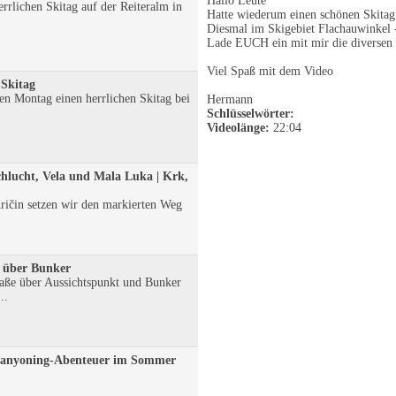
Hallo Leute
rrlichen Skitag auf der Reiteralm in
Hatte wiederum einen schönen Skitag
Diesmal im Skigebiet Flachauwinkel 
Lade EUCH ein mit mir die diversen 
Viel Spaß mit dem Video
 Skitag
n Montag einen herrlichen Skitag bei
Hermann
Schlüsselwörter:
Videolänge:
22:04
Schlucht, Vela und Mala Luka | Krk,
ičin setzen wir den markierten Weg
, über Bunker
raße über Aussichtspunkt und Bunker
..
 Canyoning-Abenteuer im Sommer