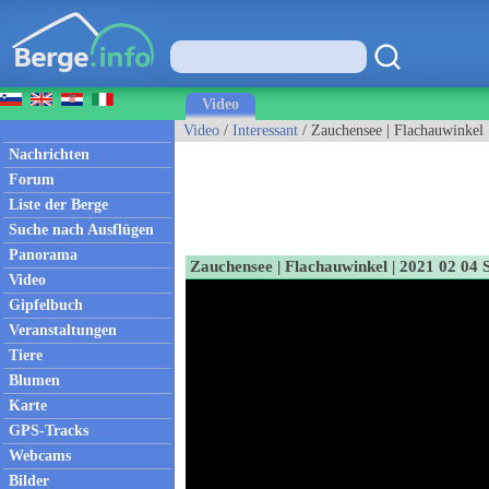
Video
Video
/
Interessant
/ Zauchensee | Flachauwinkel 
Nachrichten
Forum
Liste der Berge
Suche nach Ausflügen
Panorama
Zauchensee | Flachauwinkel | 2021 02 04 
Video
Gipfelbuch
Veranstaltungen
Tiere
Blumen
Karte
GPS-Tracks
Webcams
Bilder