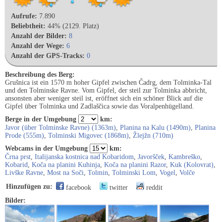
Aufrufe:
7.890
Beliebtheit:
44% (2129. Platz)
Anzahl der Bilder:
8
Anzahl der Wege:
6
Anzahl der GPS-Tracks:
0
Beschreibung des Berg:
Grušnica ist ein 1570 m hoher Gipfel zwischen Čadrg, dem Tolminka-Tal
und den Tolminske Ravne. Vom Gipfel, der steil zur Tolminka abbricht,
ansonsten aber weniger steil ist, eröffnet sich ein schöner Blick auf die
Gipfel über Tolminka und Zadlaščica sowie das Voralpenhügelland.
Berge in der Umgebung
km:
Javor (über Tolminske Ravne) (1363m)
,
Planina na Kalu (1490m)
,
Planina
Prode (555m)
,
Tolminski Migovec (1868m)
,
Žlejžn (710m)
Webcams in der Umgebung
km:
Črna prst
,
Italijanska kostnica nad Kobaridom
,
Javoršček
,
Kambreško
,
Kobarid
,
Koča na planini Kuhinja
,
Koča na planini Razor
,
Kuk (Kolovrat)
,
Livške Ravne
,
Most na Soči
,
Tolmin
,
Tolminski Lom
,
Vogel
,
Volče
Hinzufügen zu:
facebook
twitter
reddit
Bilder: