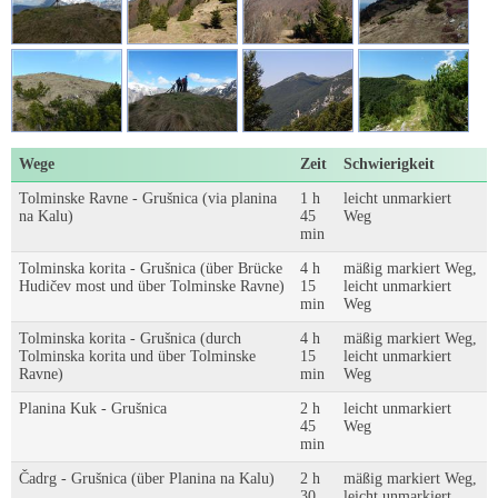
Wege
Zeit
Schwierigkeit
Tolminske Ravne - Grušnica (via planina
1 h
leicht unmarkiert
na Kalu)
45
Weg
min
Tolminska korita - Grušnica (über Brücke
4 h
mäßig markiert Weg,
Hudičev most und über Tolminske Ravne)
15
leicht unmarkiert
min
Weg
Tolminska korita - Grušnica (durch
4 h
mäßig markiert Weg,
Tolminska korita und über Tolminske
15
leicht unmarkiert
Ravne)
min
Weg
Planina Kuk - Grušnica
2 h
leicht unmarkiert
45
Weg
min
Čadrg - Grušnica (über Planina na Kalu)
2 h
mäßig markiert Weg,
30
leicht unmarkiert