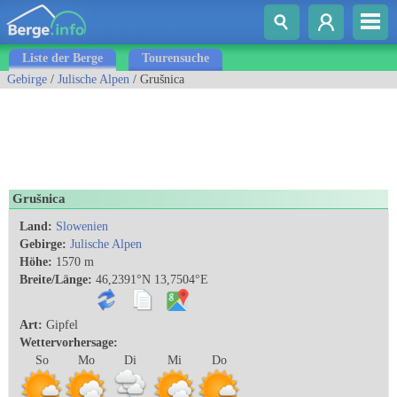
Liste der Berge
Tourensuche
Gebirge
/
Julische Alpen
/ Grušnica
Grušnica
Land:
Slowenien
Gebirge:
Julische Alpen
Höhe:
1570 m
Breite/Länge:
46,2391°N 13,7504°E
Art:
Gipfel
Wettervorhersage:
So
Mo
Di
Mi
Do