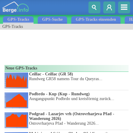
GPS-Tracks
GPS-Suche
GPS-Tracks einsenden
Hä
GPS-Tracks
Neue GPS-Tracks
Ceillac - Ceillac (GR 58)
Rundweg GR58 namens Tour du Queyras...
Podbrdo - Kup (Kup - Rundweg)
Ausgangspunkt Podbrdo und kreisförmig zurück...
Podgrad - Lazarjev vrh (Ostrovrharjeva Pfad -
Wanderung 2026)
Ostrovrharjeva Pfad - Wanderung 2026...