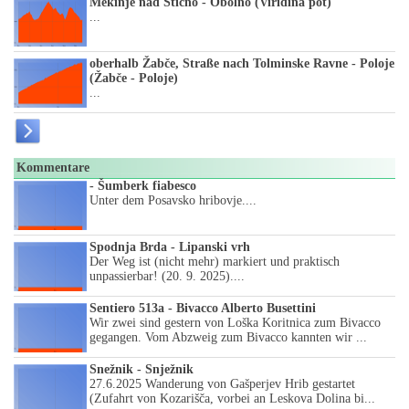
Mekinje nad Stično - Obolno (Viridina pot)
...
oberhalb Žabče, Straße nach Tolminske Ravne - Poloje
(Žabče - Poloje)
...
Kommentare
- Šumberk fiabesco
Unter dem Posavsko hribovje....
Spodnja Brda - Lipanski vrh
Der Weg ist (nicht mehr) markiert und praktisch
unpassierbar! (20. 9. 2025)....
Sentiero 513a - Bivacco Alberto Busettini
Wir zwei sind gestern von Loška Koritnica zum Bivacco
gegangen. Vom Abzweig zum Bivacco kannten wir ...
Snežnik - Snježnik
27.6.2025 Wanderung von Gašperjev Hrib gestartet
(Zufahrt von Kozarišča, vorbei an Leskova Dolina bi...