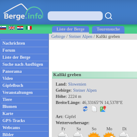
Liste der Berge
Tourensuche
Gebirge
/
Steiner Alpen
/ Kalški greben
Nachrichten
Forum
Liste der Berge
Suche nach Ausflügen
Panorama
Kalški greben
Video
Land:
Slowenien
Gipfelbuch
Gebirge:
Steiner Alpen
Veranstaltungen
Höhe:
2224 m
Tiere
Breite/Länge:
46,33165°N 14,5378°E
Blumen
Karte
Art:
Gipfel
GPS-Tracks
Wettervorhersage:
Webcams
Fr
Sa
So
Mo
Di
Bilder