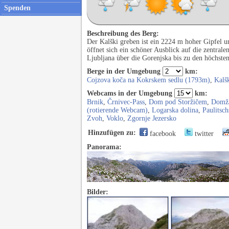
Spenden
Beschreibung des Berg:
Der Kalški greben ist ein 2224 m hoher Gipfel u
öffnet sich ein schöner Ausblick auf die zentral
Ljubljana über die Gorenjska bis zu den höchsten
Berge in der Umgebung
km:
Cojzova koča na Kokrskem sedlu (1793m)
,
Kalš
Webcams in der Umgebung
km:
Brnik
,
Črnivec-Pass
,
Dom pod Storžičem
,
Domža
(rotierende Webcam)
,
Logarska dolina
,
Paulitsch
Zvoh
,
Voklo
,
Zgornje Jezersko
Hinzufügen zu:
facebook
twitter
Panorama:
Bilder: