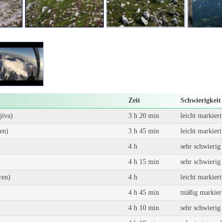
Zeit
Schwierigkeit
jiva)
3 h 20 min
leicht markier
en)
3 h 45 min
leicht markier
4 h
sehr schwierig
4 h 15 min
sehr schwierig
ren)
4 h
leicht markier
4 h 45 min
mäßig markier
4 h 10 min
sehr schwieri