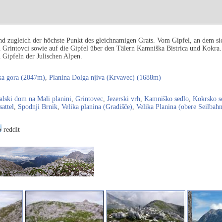
nd zugleich der höchste Punkt des gleichnamigen Grats. Vom Gipfel, an dem si
en Grintovci sowie auf die Gipfel über den Tälern Kamniška Bistrica und Kokra
 Gipfeln der Julischen Alpen.
ka gora (2047m)
,
Planina Dolga njiva (Krvavec) (1688m)
lski dom na Mali planini
,
Grintovec
,
Jezerski vrh
,
Kamniško sedlo
,
Kokrsko s
sattel
,
Spodnji Brnik
,
Velika planina (Gradišče)
,
Velika Planina (obere Seilbahn
reddit