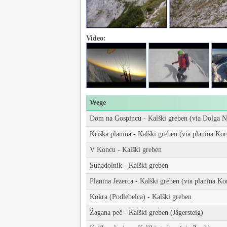
Video:
Wege
Dom na Gospincu - Kalški greben (via Dolga N
Kriška planina - Kalški greben (via planina Kor
V Koncu - Kalški greben
Suhadolnik - Kalški greben
Planina Jezerca - Kalški greben (via planina Ko
Kokra (Podlebelca) - Kalški greben
Žagana peč - Kalški greben (Jägersteig)