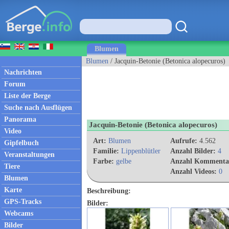
Blumen
Blumen
/ Jacquin-Betonie (Betonica alopecuros)
Nachrichten
Forum
Liste der Berge
Suche nach Ausflügen
Panorama
Jacquin-Betonie (Betonica alopecuros)
Video
Art:
Blumen
Aufrufe:
4.562
Gipfelbuch
Familie:
Lippenblütler
Anzahl Bilder:
4
Veranstaltungen
Farbe:
gelbe
Anzahl Kommenta
Tiere
Anzahl Videos:
0
Blumen
Karte
Beschreibung:
GPS-Tracks
Bilder:
Webcams
Bilder