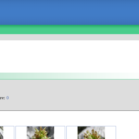
re:
0