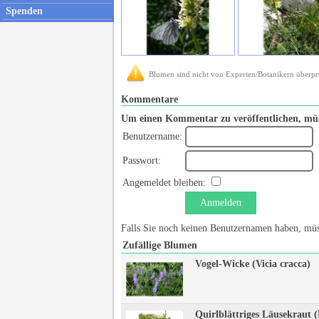
Spenden
Blumen sind nicht von Experten/Botanikern überprü
Kommentare
Um einen Kommentar zu veröffentlichen, müs
Benutzername:
Passwort:
Angemeldet bleiben:
Anmelden
Falls Sie noch keinen Benutzernamen haben, müs
Zufällige Blumen
Vogel-Wicke (Vicia cracca)
Quirlblättriges Läusekraut (P