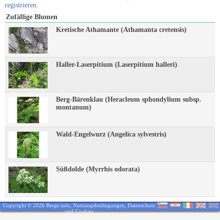
registrieren
.
Zufällige Blumen
Kretische Athamante (Athamanta cretensis)
Haller-Laserpitium (Laserpitium halleri)
Berg-Bärenklau (Heracleum sphondylium subsp.
montanum)
Wald-Engelwurz (Angelica sylvestris)
Süßdolde (Myrrhis odorata)
Copyright © 2026 Berge.info,
Nutzungsbedingungen
,
Datenschutz
und Cookies