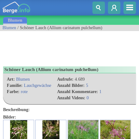
Blumen
Blumen
/ Schöner Lauch (Allium carinatum pulchellum)
Schöner Lauch (Allium carinatum pulchellum)
Art:
Blumen
Aufrufe:
4.689
Familie:
Lauchgewächse
Anzahl Bilder:
5
Farbe:
rote
Anzahl Kommentare:
1
Anzahl Videos:
0
Beschreibung:
Bilder: