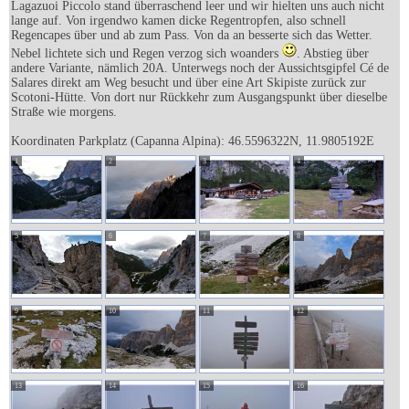
Lagazuoi Piccolo stand überraschend leer und wir hielten uns auch nicht
lange auf. Von irgendwo kamen dicke Regentropfen, also schnell
Regencapes über und ab zum Pass. Von da an besserte sich das Wetter.
Nebel lichtete sich und Regen verzog sich woanders
. Abstieg über
andere Variante, nämlich 20A. Unterwegs noch der Aussichtsgipfel Cé de
Salares direkt am Weg besucht und über eine Art Skipiste zurück zur
Scotoni-Hütte. Von dort nur Rückkehr zum Ausgangspunkt über dieselbe
Straße wie morgens.
Koordinaten Parkplatz (Capanna Alpina): 46.5596322N, 11.9805192E
1
2
3
4
5
6
7
8
9
10
11
12
13
14
15
16