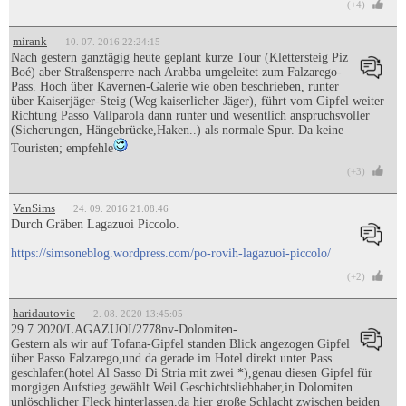
(+4)
mirank
10. 07. 2016 22:24:15
Nach gestern ganztägig heute geplant kurze Tour (Klettersteig Piz
Boé) aber Straßensperre nach Arabba umgeleitet zum Falzarego-
Pass. Hoch über Kavernen-Galerie wie oben beschrieben, runter
über Kaiserjäger-Steig (Weg kaiserlicher Jäger), führt vom Gipfel weiter
Richtung Passo Vallparola dann runter und wesentlich anspruchsvoller
(Sicherungen, Hängebrücke,Haken..) als normale Spur. Da keine
Touristen; empfehle
(+3)
VanSims
24. 09. 2016 21:08:46
Durch Gräben Lagazuoi Piccolo.
https://simsoneblog.wordpress.com/po-rovih-lagazuoi-piccolo/
(+2)
haridautovic
2. 08. 2020 13:45:05
29.7.2020/LAGAZUOI/2778nv-Dolomiten-
Gestern als wir auf Tofana-Gipfel standen Blick angezogen Gipfel
über Passo Falzarego,und da gerade im Hotel direkt unter Pass
geschlafen(hotel Al Sasso Di Stria mit zwei *),genau diesen Gipfel für
morgigen Aufstieg gewählt.Weil Geschichtsliebhaber,in Dolomiten
unlöschlicher Fleck hinterlassen,da hier große Schlacht zwischen beiden