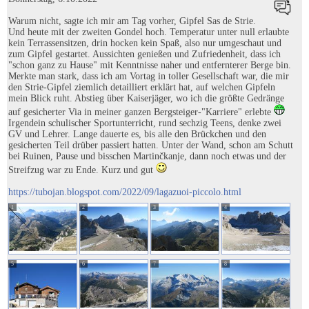
Warum nicht, sagte ich mir am Tag vorher, Gipfel Sas de Strie.
Und heute mit der zweiten Gondel hoch. Temperatur unter null erlaubte
kein Terrassensitzen, drin hocken kein Spaß, also nur umgeschaut und
zum Gipfel gestartet. Aussichten genießen und Zufriedenheit, dass ich
"schon ganz zu Hause" mit Kenntnisse naher und entfernterer Berge bin.
Merkte man stark, dass ich am Vortag in toller Gesellschaft war, die mir
den Strie-Gipfel ziemlich detailliert erklärt hat, auf welchen Gipfeln
mein Blick ruht. Abstieg über Kaiserjäger, wo ich die größte Gedränge
auf gesicherter Via in meiner ganzen Bergsteiger-"Karriere" erlebte
Irgendein schulischer Sportunterricht, rund sechzig Teens, denke zwei
GV und Lehrer. Lange dauerte es, bis alle den Brückchen und den
gesicherten Teil drüber passiert hatten. Unter der Wand, schon am Schutt
bei Ruinen, Pause und bisschen Martinčkanje, dann noch etwas und der
Streifzug war zu Ende. Kurz und gut
https://tubojan.blogspot.com/2022/09/lagazuoi-piccolo.html
1
2
3
4
5
6
7
8