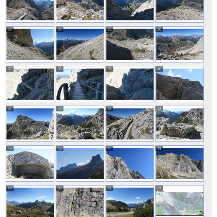
33
34
35
36
37
38
39
40
41
42
43
44
45
46
47
48
49
50
51
52