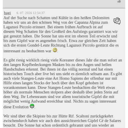
bagi
6. 07. 2026 12:54:37
Auf der Suche nach Schatten und Kühle in den heißen Dolomiten
haben wir uns an den schönen Weg von der Capanna Alpina zum
Lagazuoi Piccolo erinnert. Bei einem frühen Aufbruch ist auf
diesem Weg Schatten für den Großteil des Aufstiegs garantiert was wir
gut genutzt haben. Die Sonne hat uns erst im oberen Teil erwischt und
bis zum Gipfel war es angenehm frisch. Etwa zur gleichen Zeit haben
sich die ersten Gondel-Leute Richtung Lagazuoi Piccolo gestürzt die es
interessant zu beobachten war
.
Es gibt riesig wirklich riesig viele Koreaner dieses Jahr die man sofort an
den langen Kopfbedeckungen Masken bis zu den Augen und hellen
Handschuhen erkennt. Bei ihnen ist das völlig normal und hat einen
historischen Touch aber live bei uns sieht es ziemlich seltsam aus. Es gibt
auch viele Stangen-Leute eine Art Homo Sapiens der offenbar nur mit
Hilfe eines langen Stocks der hoch über den Kopf gehoben ist
vorankommen kann. Diese Stangen-Leute beobachten die Welt etwas
höher als normale Menschen stolpern aber deshalb über jeden Stein auf
dem Weg. Ihr Lebensraum sind vor allem touristische Gipfel die mit
möglichst wenig Aufwand erreichbar sind. Nichts zu sagen interessant
diese Evolution
.
Wir sind über die Skipiste bis zur Hütte Rif. Scaltoni zurückgekehrt
zwischendurch haben wir auch den aussichtsreichen Gipfel Cé de Salares
besucht. Die Sonne hat schon ordentlich gebrannt und uns wieder an