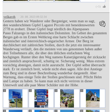
(+5)
velkavrh
20. 08. 2023 09:32:34
Gestern haben wir Wanderer oder Bergsteiger, wenn man so sagt,
den wunderschönen Gipfel Lagazoi Piccolo mit beneidenswerten
2778 m erobert. Dieser Gipfel liegt nördlich des Alpenpasses
Passo Falzarego in den italienischen Dolomiten. Im Gebiet des genannten
Berges gab es im Ersten Weltkrieg eine harte Schlacht zwischen
italienischer und österreichisch-ungarischer Armee. Der Berg ist
durchlöchert mit zahlreichen Stollen, durch die jetzt ein interessanter
Wanderweg verläuft, den die meisten von uns genommen haben außer
drei Teilnehmern alle, die über den üblichen einfachsten Weg
hochgingen. Runter über den Weg namens Kaiserjägersteig der zickzackt
und ziemlich anspruchsvoll, schuttig ist. Sicherung wenig. Muss extrem
vorsichtig absteigen, damit nicht ausrutscht. Der Gipfel selbst überrascht
stark. Er ist ziemlich breit, würde nicht eben sagen. Alle drei Anstiege
zum Berg sind in dieser Beschreibung wunderbar dargestellt. Aber
Warnung, dass einige Teile der Stollen geschlossen sind. Pflicht Helm
und Lampe zu haben. So kann man sich nicht verirren in dieser
Unterwelt und alle paar Meter Schilder mit der Höhe.
1
2
3
4
5
6
7
8