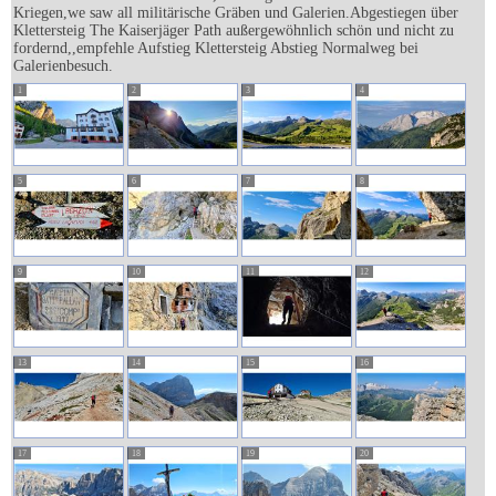
Kriegen,we saw all militärische Gräben und Galerien.Abgestiegen über
Klettersteig The Kaiserjäger Path außergewöhnlich schön und nicht zu
fordernd,,empfehle Aufstieg Klettersteig Abstieg Normalweg bei
Galerienbesuch.
1
2
3
4
5
6
7
8
9
10
11
12
13
14
15
16
17
18
19
20