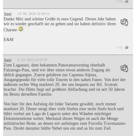
(+4)
bagi
24. 09. 2020 10:39:15
Danke Miri und schöne Grüße in eure Gegend. Dieses Jahr haben
wir es wieder geschafft sie zu gehen und sie haben definitiv ihren
Charme
.
E&M
(+1)
bagi
6. 10. 2022 12:57:07
Zum Lagazuoi, dem bekannten Panoramavorstieg oberhalb
Falzarego-Pass, sind wir über einen etwas anderen Zugang als
üblich gegangen. Zuerst gefahren zur Capanna Alpina,
Ausgangspunkt für viele tolle Touren in den nahen Fanes. Von dort der
äußerste rechte Weg markiert 20, der uns bequem zur Rif. Scotoni
brachte. Die Hütte liegt auf größerer Abflachung und ist seit 50 Jahren
im Besitz derselben Familie.
Von hier für den Aufstieg die linke Variante gewählt, noch immer
markiert 20. Dieser steigt über viele Stufen eine steile Stufe hoch und
führt vorbei am Lago de Lagacio unter den Wänden mächtiger
Dolomitentürme weiter. Merkmal dieses Weges ist auch die Menge
militärischer Reste, an denen wir aufstiegen zum Forcella Travenanzes-
Pass. Direkt darunter hüllte Nebel uns ein und so bis zum Ziel.