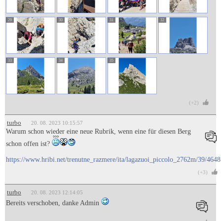
29
30
31
32
33
34
35
(+2)
turbo
20. 08. 2023 10:15:57
Warum schon wieder eine neue Rubrik, wenn eine für diesen Berg
schon offen ist?
https://www.hribi.net/trenutne_razmere/ita/lagazuoi_piccolo_2762m/39/4648
(+3)
turbo
20. 08. 2023 12:14:05
Bereits verschoben, danke Admin