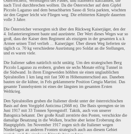
Österreichern, Verteidigern des Passes, und Italienern stattfanden, die
nach Tirol durchbrechen wollten. Da die Österreicher auf dem Gipfel
Piccolo Lagazuo und dem benachbarten Sasso di Stria parkten, wischten
sie den Gegner leicht wie Fliegen weg. Die erbitterten Kämpfe dauerten
volle 3 Jahre.
Die Österreicher versorgten sich über den Rückweg Kaiserjäger, den der
4. Infanterieregiment baute und ausrüstete. Der Wert dieses Weges war so
groß, dass der Kaiser dem Regiment als einzigem in der gesamten k.u.k
Armee seinen Titel verlieh ... Kaiserjäger. Über diesen Weg lieferten sie
täglich ca. 70 kg verschiedene Ausrüstung pro Soldat an die Stellungen,
und es waren viele.
Die Italiener saßen natürlich nicht untätig. Um den strategischen Berg
Piccolo Lagazuo zu erobern, gruben sie sechs Monate eifrig Tunnel in
die Südwand. In ihren Eingeweiden höhlten sie einen unglaublichen
Spiralstollen 1 km lang mit fast 500 m Höhenunterschied aus. Daneben
bauten sie die kühne, in Fels geklammerte Position Cengia Martini. Das
gesamte Tunnelsystem ist eines der längsten im gesamten Ersten
Weltkrieg.
Den Spiralstollen gruben die Italiener direkt unter der österreichischen
Basis auf dem Vorgipfel Anticima (2668 m). Die Basis sprengten sie im
Juni 1917 mit 33 Tonnen Sprengstoff. Taktik, auch von unserer
Batognica bekannt. Der große Knall zerstörte den Posten, verschickte die
damalige Besatzung in die Wolken, brachte aber keine Eroberung des
Hauptgipfels. Im November 1917 zogen sich die Italiener wegen
Niederlagen an anderen Fronten strategisch auch aus diesem Gebiet