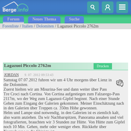
Forum
Neues Thema
Suche
Forenliste
/
Italien
/
Dolomiten
/ Lagazuoi Piccolo 2762m
Lagazuoi Piccolo 2762m
Drucken
JORDAN
9. 07. 2012 09:53:43
Samstag 07.07.2012 fuhren wir um 4 Uhr morgens über Lienz in
die Dolomiten.
Zuerst hielten wir am Misurina-See und dann weiter über Pass
Tre Croci nach Cortina. Von Cortina aufgestiegen zum Falzarego-Pass
2117m, wo der Weg zum Lagazuoi-Gipfel beginnt. Nach einer Stunde
Gehen zum Eingang der Galerien gekommen. Meiner Einschätzung nach
in den Galerien über Treppen ca. 350m Höhe gewonnen.
Helm und Lampe sind notwendig, in den Galerien ist es ziemlich kalt,
also warm anziehen. Da wir Nachbarspitzen, Panorama ansahen und viel
fotografierten, brauchten wir 3 Stunden zur Hütte. Von Hütte zum Gipfel
noch 10 Min. Gehen, mehr oder weniger eben. Rückkehr über