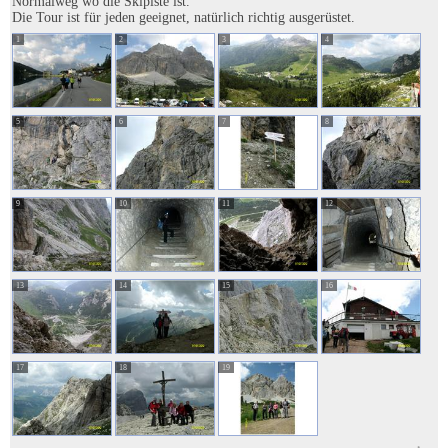
Normalweg wo die Skipiste ist.
Die Tour ist für jeden geeignet, natürlich richtig ausgerüstet.
1
2
3
4
5
6
7
8
9
10
11
12
13
14
15
16
17
18
19