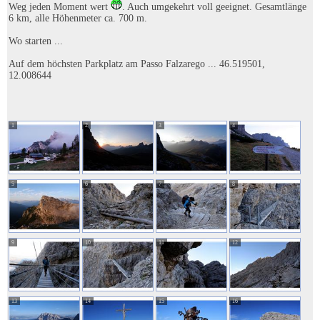
Weg jeden Moment wert
. Auch umgekehrt voll geeignet. Gesamtlänge
6 km, alle Höhenmeter ca. 700 m.
Wo starten ...
Auf dem höchsten Parkplatz am Passo Falzarego ... 46.519501,
12.008644
1
2
3
4
5
6
7
8
9
10
11
12
13
14
15
16