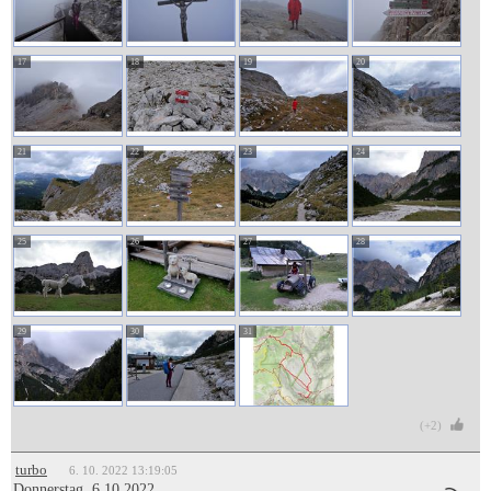
17
18
19
20
21
22
23
24
25
26
27
28
29
30
31
(+2)
turbo
6. 10. 2022 13:19:05
Donnerstag, 6.10.2022