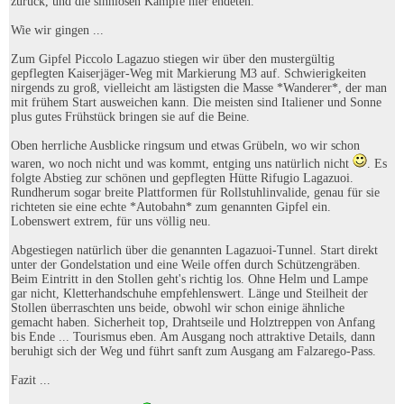
zurück, und die sinnlosen Kämpfe hier endeten.
Wie wir gingen ...
Zum Gipfel Piccolo Lagazuo stiegen wir über den mustergültig
gepflegten Kaiserjäger-Weg mit Markierung M3 auf. Schwierigkeiten
nirgends zu groß, vielleicht am lästigsten die Masse *Wanderer*, der man
mit frühem Start ausweichen kann. Die meisten sind Italiener und Sonne
plus gutes Frühstück bringen sie auf die Beine.
Oben herrliche Ausblicke ringsum und etwas Grübeln, wo wir schon
waren, wo noch nicht und was kommt, entging uns natürlich nicht
. Es
folgte Abstieg zur schönen und gepflegten Hütte Rifugio Lagazuoi.
Rundherum sogar breite Plattformen für Rollstuhlinvalide, genau für sie
richteten sie eine echte *Autobahn* zum genannten Gipfel ein.
Lobenswert extrem, für uns völlig neu.
Abgestiegen natürlich über die genannten Lagazuoi-Tunnel. Start direkt
unter der Gondelstation und eine Weile offen durch Schützengräben.
Beim Eintritt in den Stollen geht's richtig los. Ohne Helm und Lampe
gar nicht, Kletterhandschuhe empfehlenswert. Länge und Steilheit der
Stollen überraschten uns beide, obwohl wir schon einige ähnliche
gemacht haben. Sicherheit top, Drahtseile und Holztreppen von Anfang
bis Ende ... Tourismus eben. Am Ausgang noch attraktive Details, dann
beruhigt sich der Weg und führt sanft zum Ausgang am Falzarego-Pass.
Fazit ...