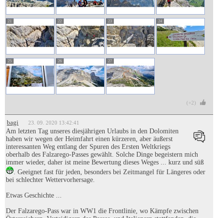
21
22
23
24
25
26
27
(+2)
bagi
23. 09. 2020 13:42:41
Am letzten Tag unseres diesjährigen Urlaubs in den Dolomiten
haben wir wegen der Heimfahrt einen kürzeren, aber äußerst
interessanten Weg entlang der Spuren des Ersten Weltkriegs
oberhalb des Falzarego-Passes gewählt. Solche Dinge begeistern mich
immer wieder, daher ist meine Bewertung dieses Weges ... kurz und süß
. Geeignet fast für jeden, besonders bei Zeitmangel für Längeres oder
bei schlechter Wettervorhersage.
Etwas Geschichte ...
Der Falzarego-Pass war in WW1 die Frontlinie, wo Kämpfe zwischen