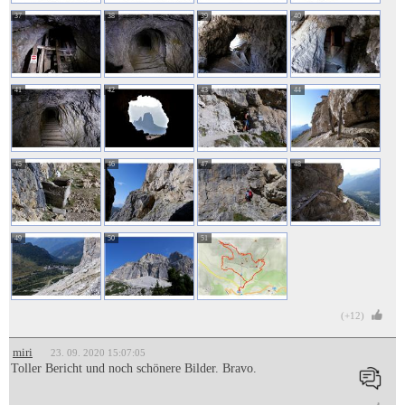
37
38
39
40
41
42
43
44
45
46
47
48
49
50
51
(+12)
miri
23. 09. 2020 15:07:05
Toller Bericht und noch schönere Bilder. Bravo.