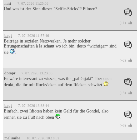
miri
7. 07. 2026 11:25:06
Und was ist der Sinn dieser "Selfie-Sticks"? Filmen?
(+1)
bagi
7. 07. 2026 11:57:46
Beiträge in sozialen Netzwerken. Je mehr solcher
Errungenschaften à la schaut wo ich bin, desto *wichtiger* sind
sie
.
(+2)
dprapr
7. 07. 2026 13:23:56
Es wäre interessant zu wissen, was ihr „paličnjaki“ über euch
denkt, die ihr mit Rucksäcken auf dem Rücken schwitzt.
(+3)
bagi
7. 07. 2026 13:38:44
Einfach, zwei Idioten haben kein Geld für die Gondel, also
rennen sie zu Fuß nach oben
.
(+8)
malimiha
10. 07. 2026 10:18:52