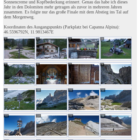
Sonnencreme und Kopfbedeckung erinnert. Genau das habe ich dieses
Jahr in den Dolomiten mehr getragen als zuvor in mehreren Jahren
zusammen. Es folgte nur das große Finale mit dem Abstieg ins Tal auf
dem Morgenweg.
Koordinaten des Ausgangspunkts (Parkplatz bei Capanna Alpina):
46.5596792N, 11.9813467E
1
2
3
4
5
6
7
8
9
10
11
12
13
14
15
16