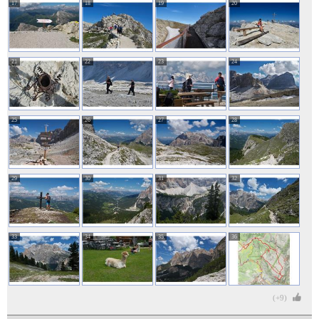
17
18
19
20
21
22
23
24
25
26
27
28
29
30
31
32
33
34
35
36
(+9)