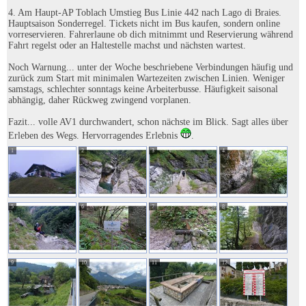
4. Am Haupt-AP Toblach Umstieg Bus Linie 442 nach Lago di Braies.
Hauptsaison Sonderregel. Tickets nicht im Bus kaufen, sondern online
vorreservieren. Fahrerlaune ob dich mitnimmt und Reservierung während
Fahrt regelst oder an Haltestelle machst und nächsten wartest.
Noch Warnung... unter der Woche beschriebene Verbindungen häufig und
zurück zum Start mit minimalen Wartezeiten zwischen Linien. Weniger
samstags, schlechter sonntags keine Arbeiterbusse. Häufigkeit saisonal
abhängig, daher Rückweg zwingend vorplanen.
Fazit... volle AV1 durchwandert, schon nächste im Blick. Sagt alles über
Erleben des Wegs. Hervorragendes Erlebnis
.
1
2
3
4
5
6
7
8
9
10
11
12