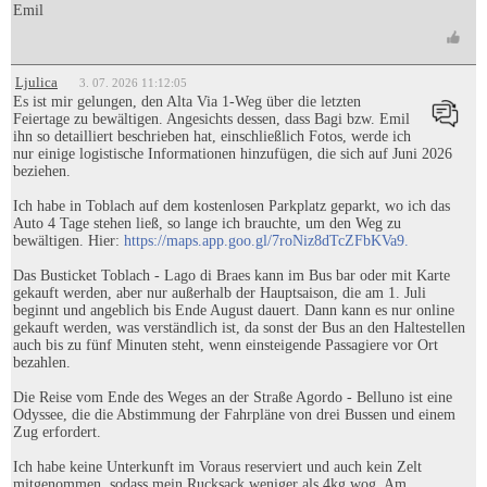
Emil
Ljulica
3. 07. 2026 11:12:05
Es ist mir gelungen, den Alta Via 1-Weg über die letzten
Feiertage zu bewältigen. Angesichts dessen, dass Bagi bzw. Emil
ihn so detailliert beschrieben hat, einschließlich Fotos, werde ich
nur einige logistische Informationen hinzufügen, die sich auf Juni 2026
beziehen.
Ich habe in Toblach auf dem kostenlosen Parkplatz geparkt, wo ich das
Auto 4 Tage stehen ließ, so lange ich brauchte, um den Weg zu
bewältigen. Hier:
https://maps.app.goo.gl/7roNiz8dTcZFbKVa9.
Das Busticket Toblach - Lago di Braes kann im Bus bar oder mit Karte
gekauft werden, aber nur außerhalb der Hauptsaison, die am 1. Juli
beginnt und angeblich bis Ende August dauert. Dann kann es nur online
gekauft werden, was verständlich ist, da sonst der Bus an den Haltestellen
auch bis zu fünf Minuten steht, wenn einsteigende Passagiere vor Ort
bezahlen.
Die Reise vom Ende des Weges an der Straße Agordo - Belluno ist eine
Odyssee, die die Abstimmung der Fahrpläne von drei Bussen und einem
Zug erfordert.
Ich habe keine Unterkunft im Voraus reserviert und auch kein Zelt
mitgenommen, sodass mein Rucksack weniger als 4kg wog. Am