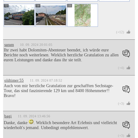
13
14
15
(+12)
saram
10. 09. 2024 20:01:05
Ihr zwei habt Dolomiten-Abenteuer beendet, ich würde eure
Berichte noch weiterlesen. Wirklich herzliche Gratulation zu allen
euren Leistungen und danke dass ihr sie teilt.
(+4)
oldtimer 55
11. 09. 2024 07:18:52
Auch von mir herzliche Gratulation zur geschafften Sechstage-
Tour, das sind faszinierende 129 km und 8400 Höhenmeter!!
Bravo!
(+3)
bagi
11. 09. 2024 13:46:56
Danke, danke
. Wirklich besondere Art Erlebnis und vielleicht
wiederholt's jemand. Unbedingt empfehlenswert.
(+3)