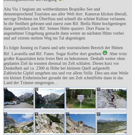
Alta Via 1 beginnt am weltberühmten Brajniško See und
dementsprechend Touristen aus aller Welt dort. Kameras klicken überall,
nervige Drohnen im Überfluss und schnell die schöne Kulisse verlassen.
In die Steilheit gebissen und zuerst zum Rif. Biella Hütte hochgestiegen
dann gemütlich zum Rif. Sennes Hütte spaziert. Dort Pause in
angenehmer Umgebung gemacht dann weiter an nächsten Hütte vorbei
und auf extrem steilem Weg ins Tal abgestiegen.
Es folgte Anstieg zu Fanesi und sehr touristischem Bereich der Hütten
Rif. Lavarella und Rif. Fanes. Sogar Koffer dort gesehen
. Aber trotz
großer Kapazitäten kein freies Bett zu bekommen. Deshalb weiter ohne
geplantes Ziel da wussten diesmal im Zelt schlafen. Dieses kurz vor
Dunkelheit auf ca. 2300 m Höhe bei kleinem Quell aufgestellt.
Zahlreiche Gipfel umgeben uns und vor allem Stille. Dies uns eine Weile
ein kleiner Einheimischer geraubt der um Zelt schnüffelte dann in das
Land der Träume umgezogen...
1
2
3
4
5
6
7
8