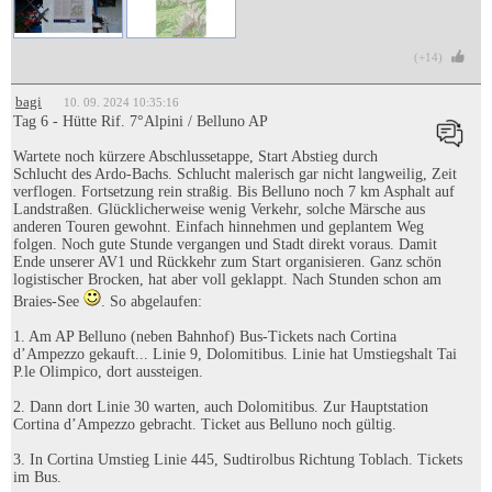
(+14)
bagi
10. 09. 2024 10:35:16
Tag 6 - Hütte Rif. 7°Alpini / Belluno AP
Wartete noch kürzere Abschlussetappe, Start Abstieg durch
Schlucht des Ardo-Bachs. Schlucht malerisch gar nicht langweilig, Zeit
verflogen. Fortsetzung rein straßig. Bis Belluno noch 7 km Asphalt auf
Landstraßen. Glücklicherweise wenig Verkehr, solche Märsche aus
anderen Touren gewohnt. Einfach hinnehmen und geplantem Weg
folgen. Noch gute Stunde vergangen und Stadt direkt voraus. Damit
Ende unserer AV1 und Rückkehr zum Start organisieren. Ganz schön
logistischer Brocken, hat aber voll geklappt. Nach Stunden schon am
Braies-See
. So abgelaufen:
1. Am AP Belluno (neben Bahnhof) Bus-Tickets nach Cortina
d’Ampezzo gekauft... Linie 9, Dolomitibus. Linie hat Umstiegshalt Tai
P.le Olimpico, dort aussteigen.
2. Dann dort Linie 30 warten, auch Dolomitibus. Zur Hauptstation
Cortina d’Ampezzo gebracht. Ticket aus Belluno noch gültig.
3. In Cortina Umstieg Linie 445, Sudtirolbus Richtung Toblach. Tickets
im Bus.