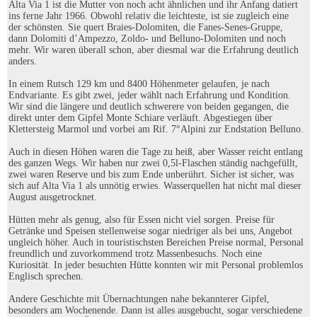
Alta Via 1 ist die Mutter von noch acht ähnlichen und ihr Anfang datiert
ins ferne Jahr 1966. Obwohl relativ die leichteste, ist sie zugleich eine
der schönsten. Sie quert Braies-Dolomiten, die Fanes-Senes-Gruppe,
dann Dolomiti d’Ampezzo, Zoldo- und Belluno-Dolomiten und noch
mehr. Wir waren überall schon, aber diesmal war die Erfahrung deutlich
anders.
In einem Rutsch 129 km und 8400 Höhenmeter gelaufen, je nach
Endvariante. Es gibt zwei, jeder wählt nach Erfahrung und Kondition.
Wir sind die längere und deutlich schwerere von beiden gegangen, die
direkt unter dem Gipfel Monte Schiare verläuft. Abgestiegen über
Klettersteig Marmol und vorbei am Rif. 7°Alpini zur Endstation Belluno.
Auch in diesen Höhen waren die Tage zu heiß, aber Wasser reicht entlang
des ganzen Wegs. Wir haben nur zwei 0,5l-Flaschen ständig nachgefüllt,
zwei waren Reserve und bis zum Ende unberührt. Sicher ist sicher, was
sich auf Alta Via 1 als unnötig erwies. Wasserquellen hat nicht mal dieser
August ausgetrocknet.
Hütten mehr als genug, also für Essen nicht viel sorgen. Preise für
Getränke und Speisen stellenweise sogar niedriger als bei uns, Angebot
ungleich höher. Auch in touristischsten Bereichen Preise normal, Personal
freundlich und zuvorkommend trotz Massenbesuchs. Noch eine
Kuriosität. In jeder besuchten Hütte konnten wir mit Personal problemlos
Englisch sprechen.
Andere Geschichte mit Übernachtungen nahe bekannterer Gipfel,
besonders am Wochenende. Dann ist alles ausgebucht, sogar verschiedene