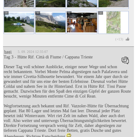
29
30
31
32
(+13)
bagi
5. 09. 2024 12:35:07
Tag 3 - Hütte Rif. Città di Fiume / Cappana Trieste
Dieser Tag voll schöner Ausblicke, einiger neuer Wege und schon
recht bekanntem. Vorbei Monte Pelma abgestiegen nach Palafavera und
wie immer Civetta-Silhouette bewundert. Vor einem Jahr quer durch sie
gewandert und für uns eine der besten Erlebnisse. Diesmal vorbei Hütte
Coldai und nahem See in ihr Hinterland. Erst in Hütte Rif. Tissi Pause
gemacht. Dazwischen für den Spaß den einzigen Gipfel der ganzen Route
besucht, wenige Minuten entfernte Cime di Col Rean.
Wegfortsetzung auch bekannt und Rif. Vazzoler-Hütte für Übernachtung
geplant. Hat 80 Lager und letztes Mal fast leer. Diesmal jeder Platz
besetzt inkl Winterraum. Wirt riet Zelt im nahen Wald, aber auch dort
voll. Also weiter und unterwegs Übernachtungsmöglichkeiten bewertet.
Direkte Fortsetzung versprach wenig für Zelt, daher abgestiegen zur
tieferen Cappana Trieste. Dort freie Betten, gratis Dusche und gutes
Abendessen. Richtige Entscheidung
.