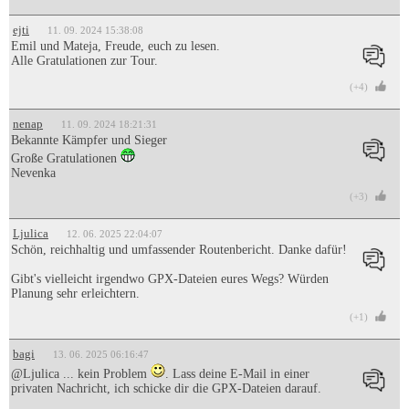
ejti
11. 09. 2024 15:38:08
Emil und Mateja, Freude, euch zu lesen.
Alle Gratulationen zur Tour.
(+4)
nenap
11. 09. 2024 18:21:31
Bekannte Kämpfer und Sieger
Große Gratulationen
Nevenka
(+3)
Ljulica
12. 06. 2025 22:04:07
Schön, reichhaltig und umfassender Routenbericht. Danke dafür!
Gibt's vielleicht irgendwo GPX-Dateien eures Wegs? Würden
Planung sehr erleichtern.
(+1)
bagi
13. 06. 2025 06:16:47
@Ljulica ... kein Problem
. Lass deine E-Mail in einer
privaten Nachricht, ich schicke dir die GPX-Dateien darauf.