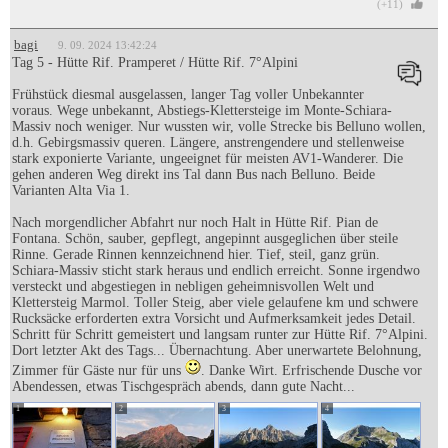
(+11)
bagi
9. 09. 2024 13:42:24
Tag 5 - Hütte Rif. Pramperet / Hütte Rif. 7°Alpini
Frühstück diesmal ausgelassen, langer Tag voller Unbekannter
voraus. Wege unbekannt, Abstiegs-Klettersteige im Monte-Schiara-
Massiv noch weniger. Nur wussten wir, volle Strecke bis Belluno wollen,
d.h. Gebirgsmassiv queren. Längere, anstrengendere und stellenweise
stark exponierte Variante, ungeeignet für meisten AV1-Wanderer. Die
gehen anderen Weg direkt ins Tal dann Bus nach Belluno. Beide
Varianten Alta Via 1.
Nach morgendlicher Abfahrt nur noch Halt in Hütte Rif. Pian de
Fontana. Schön, sauber, gepflegt, angepinnt ausgeglichen über steile
Rinne. Gerade Rinnen kennzeichnend hier. Tief, steil, ganz grün.
Schiara-Massiv sticht stark heraus und endlich erreicht. Sonne irgendwo
versteckt und abgestiegen in nebligen geheimnisvollen Welt und
Klettersteig Marmol. Toller Steig, aber viele gelaufene km und schwere
Rucksäcke erforderten extra Vorsicht und Aufmerksamkeit jedes Detail.
Schritt für Schritt gemeistert und langsam runter zur Hütte Rif. 7°Alpini.
Dort letzter Akt des Tags... Übernachtung. Aber unerwartete Belohnung,
Zimmer für Gäste nur für uns
. Danke Wirt. Erfrischende Dusche vor
Abendessen, etwas Tischgespräch abends, dann gute Nacht...
1
2
3
4