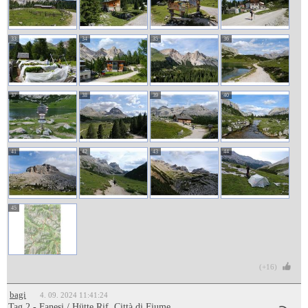
33
34
35
36
37
38
39
40
41
42
43
44
45
(+16)
bagi
4. 09. 2024 11:41:24
Tag 2 - Fanesi / Hütte Rif. Città di Fiume