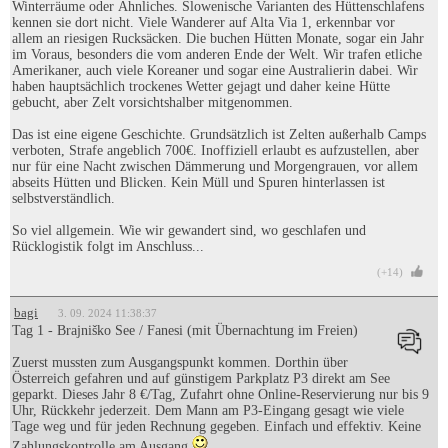
Winterräume oder Ähnliches. Slowenische Varianten des Hüttenschlafens
kennen sie dort nicht. Viele Wanderer auf Alta Via 1, erkennbar vor
allem an riesigen Rucksäcken. Die buchen Hütten Monate, sogar ein Jahr
im Voraus, besonders die vom anderen Ende der Welt. Wir trafen etliche
Amerikaner, auch viele Koreaner und sogar eine Australierin dabei. Wir
haben hauptsächlich trockenes Wetter gejagt und daher keine Hütte
gebucht, aber Zelt vorsichtshalber mitgenommen.
Das ist eine eigene Geschichte. Grundsätzlich ist Zelten außerhalb Camps
verboten, Strafe angeblich 700€. Inoffiziell erlaubt es aufzustellen, aber
nur für eine Nacht zwischen Dämmerung und Morgengrauen, vor allem
abseits Hütten und Blicken. Kein Müll und Spuren hinterlassen ist
selbstverständlich.
So viel allgemein. Wie wir gewandert sind, wo geschlafen und
Rücklogistik folgt im Anschluss...
(+14)
bagi
3. 09. 2024 11:38:37
Tag 1 - Brajniško See / Fanesi (mit Übernachtung im Freien)
Zuerst mussten zum Ausgangspunkt kommen. Dorthin über
Österreich gefahren und auf günstigem Parkplatz P3 direkt am See
geparkt. Dieses Jahr 8 €/Tag, Zufahrt ohne Online-Reservierung nur bis 9
Uhr, Rückkehr jederzeit. Dem Mann am P3-Eingang gesagt wie viele
Tage weg und für jeden Rechnung gegeben. Einfach und effektiv. Keine
Zahlungskontrolle am Ausgang
.