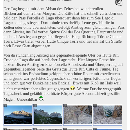
Der Tag begann mit dem Abbau des Zeltes bei wundervollen
Blicken auf den frühen Morgen. Die Kälte hat uns schnell vertrieben und
bald den Pass Forcella di Lago überquert dann bis zum See Lago di
Lagazuoi abgestiegen. Dort mindestens dreißig Leute gezählt die in
Zelten oder ohne übernachteten. Gefolgt Anstieg zum gleichnamigen Pass
dann Abstieg ins Tal vorbei Spitze Col dei Bos Querung Hauptstraße und
nochmal Anstieg am gegenüberliegenden Hang Richtung Türme Cinque
Torri. Etwas tiefer vorbei Hütte Cinque Torri und tief ins Tal bis Straße
nach Passo Giau abgestiegen.
Von da stundenlang Anstieg ans gegenüberliegende Ufer bis Hütte Rif.
Croda da Lago die auf herrlicher Lage steht. Hier längere Pause für
letzten Bissen Anstieg zu Pass Forcella Ambrizzola und Überquerung auf
gegenüberliegender Seite des Grats zur Hütte Rif. Città di Fiume. Tag
schon stark ins Endstadium gekippt aber schöne Route mit exzellentem
Untergrund war perfektes Gegenstück zur vorherigen. Kilometer flogen
und noch gut vor Dunkelheit am Endziel. Etwas mit Kloß im Hals weil
nichts reserviert aber alles gut gegangen
. Warme Dusche weggespült
Tagesdreck und gekühlt überhitzte Körper gute Abendmahlzeit gestillte
Mägen. Unbezahlbar
.
1
2
3
4
5
6
7
8