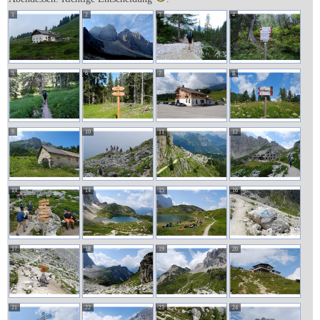
1
2
3
4
5
6
7
8
9
10
11
12
13
14
15
16
17
18
19
20
21
22
23
24