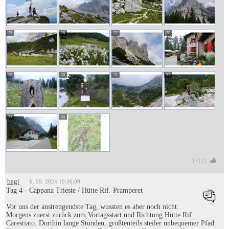
25
26
27
28
29
30
31
32
33
34
(+11)
bagi
6. 09. 2024 10:36:09
Tag 4 - Cappana Trieste / Hütte Rif. Pramperet
Vor uns der anstrengendste Tag, wussten es aber noch nicht.
Morgens zuerst zurück zum Vortagsstart und Richtung Hütte Rif.
Carestiato. Dorthin lange Stunden, größtenteils steiler unbequemer Pfad.