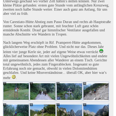
Unterwegs geschaut wo vorher Zelt hätten's stellen können. Nur zwei
kleine Plätze gefunden: ersten gute Stunde vom anfänglichen Kreuzweg,
zweiten noch halbe Stunde weiter. Einer auch ganz am Anfang, für uns
aber viel zu früh.
Von Carestiato-Hütte Abstieg zum Passo Duran und rechts ab Hauptstraße
runter. Sonne schon stark gebrannt, mit feuchter Luft ganz schön
ermüdende Kombi. Drauf gar himmlischer Ventilator ausgefallen und
manche Abschnitte wie Wandern in Tropen.
Nach langem Weg erschöpft in Rif. Pramperet-Hütte angekommen,
glücklicherweise Platz ohne Problem. Und nicht nur das. Dieses Jahr
leiten vier junge Kerle sie, jeder auf eigene Weise etwas verrückt
.
Alles lief auf besondere Art mit vielen Ungewöhnlichkeiten und endete
mit gemeinsamen Abendessen aller Wanderer an einem Tisch. Gerichte
total ungewöhnlich, jedes zum Fingerablecken. Insgesamt so gute
Erfahrung noch nie gemacht, obwohl in vielen Dolomitenhütten
geschlafen. Und keine Missverständnisse... überall OK, aber hier war's
mehr
.
1
2
3
4
5
6
7
8