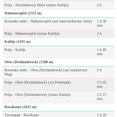
Polja - Dreiländereck Hütte (mimo Kališja)
2 h
Hahnenwipfel (1552 m)
Korensko sedlo - Hahnenwipfel (auf österreichischer Seite)
1 h 30
min
Polja - Hahnenwipfel (mimo Kališja)
2 h
Kališje (1435 m)
Polja - Kališje
1 h 40
min
Ofen (Dreiländereck) (1508 m)
Korensko sedlo - Ofen (Dreiländereck) (auf markiertem
2 h
Weg)
Polja - Ofen (Dreiländereck) (via Petelinjek)
2 h 45
min
Polja - Ofen (Dreiländereck) (mimo Kališja)
2 h 15
min
Rawikautz (1621 m)
Vurzenpaß - Rawikautz
1 h 20