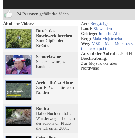
24 Personen gefällt das Video
Ähnliche Videos:
Art:
Bergsteigen
Land:
Slowenien
Durch das
Gebirge:
Julische Alpen
Buschwerk brechen
Berg:
Mala Mojstrovka
Zum Gipfel der
Weg:
Vršič - Mala Mojstrovka
Košutna...
(Hanzova pot)
Anzahl der Aufrufe:
36.434
Schneelawine
Beschreibung:
Schneelawine, wie
Zur Mojstrovka über
handeln...
Nordwand
Areh - Ruška Hütte
Zur Ruška Hütte vom
Norden...
Rodica
Hallo.Noch ein toller
Wanderweg auf einem
der schönsten Pfade,
die ich unter 200...
Cristallino