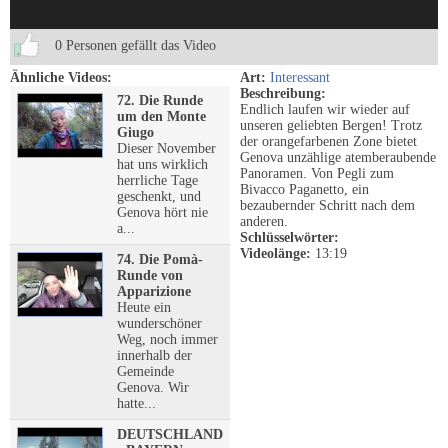
0 Personen gefällt das Video
Ähnliche Videos:
Art:
Interessant
Beschreibung:
72. Die Runde
Endlich laufen wir wieder auf
um den Monte
unseren geliebten Bergen! Trotz
Giugo
der orangefarbenen Zone bietet
Dieser November
Genova unzählige atemberaubende
hat uns wirklich
Panoramen. Von Pegli zum
herrliche Tage
Bivacco Paganetto, ein
geschenkt, und
bezaubernder Schritt nach dem
Genova hört nie
anderen.
a...
Schlüsselwörter:
Videolänge:
13:19
74. Die Pomà-
Runde von
Apparizione
Heute ein
wunderschöner
Weg, noch immer
innerhalb der
Gemeinde
Genova. Wir
hatte...
DEUTSCHLAND