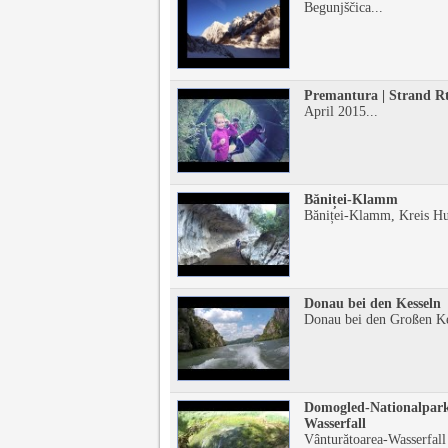
Begunjščica...
Premantura | Strand 
April 2015...
Băniței-Klamm
Băniței-Klamm, Kreis Hu
Donau bei den Kesseln
Donau bei den Großen Kes
Domogled-Nationalpark
Wasserfall
Vânturătoarea-Wasserfal