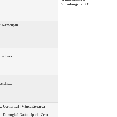
Schlüsselwörter:
Videolänge:
20:08
Rt Kamenjak
nedoara....
seln....
, Cerna-Tal | Vânturătoarea-
l - Domogled-Nationalpark, Cerna-