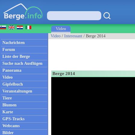
Video
Video
/
Interessant
/ Berge 2014
Nachrichten
Forum
Liste der Berge
Suche nach Ausflügen
Panorama
Berge 2014
Video
Gipfelbuch
Veranstaltungen
Tiere
Blumen
Karte
GPS-Tracks
Webcams
Bilder