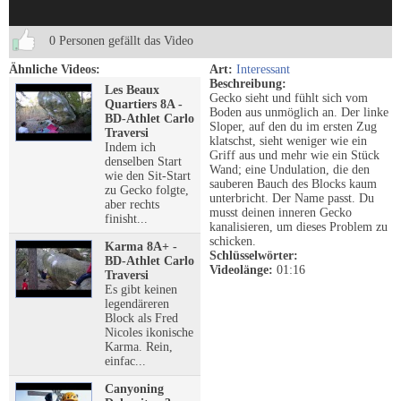
0 Personen gefällt das Video
Ähnliche Videos:
Art:
Interessant
Beschreibung:
Les Beaux
Gecko sieht und fühlt sich vom
Quartiers 8A -
Boden aus unmöglich an. Der linke
BD-Athlet Carlo
Sloper, auf den du im ersten Zug
Traversi
klatschst, sieht weniger wie ein
Indem ich
Griff aus und mehr wie ein Stück
denselben Start
Wand; eine Undulation, die den
wie den Sit-Start
sauberen Bauch des Blocks kaum
zu Gecko folgte,
unterbricht. Der Name passt. Du
aber rechts
musst deinen inneren Gecko
finisht...
kanalisieren, um dieses Problem zu
schicken.
Karma 8A+ -
Schlüsselwörter:
BD-Athlet Carlo
Videolänge:
01:16
Traversi
Es gibt keinen
legendäreren
Block als Fred
Nicoles ikonische
Karma. Rein,
einfac...
Canyoning