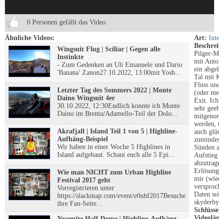
0 Personen gefällt das Video
Ähnliche Videos:
Art:
Int
Beschre
Wingsuit Flug | Sciliar | Gegen alle
Pilger-M
Instinkte
mit Anto
- Zum Gedenken an Uli Emanuele und Dario
ein abge
'Banana' Zanon27.10.2022, 13:00mit Yosh...
Tal mit 
Fluss un
Letzter Tag des Sommers 2022 | Monte
(oder me
Daino Wingsuit 4er
Exit. Ic
30.10.2022, 12:30Endlich konnte ich Monte
sehr geeh
Daino im Brenta/Adamello-Teil der Dolo...
mitgeno
werden, 
Akrafjall | Island Teil 1 von 5 | Highline-
auch glü
Aufhäng-Beispiel
zumindes
Wir haben in einer Woche 5 Highlines in
Sünden 
Island aufgebaut. Schaut euch alle 5 Epi...
Aufstieg
abzutrage
Erlösun
Wie man NICHT zum Urban Highline
mir (wie
Festival 2017 geht
versproc
Vorregistrieren unter
Daten sol
https://slackmap.com/event/e0uhf2017Besuche
skyderby
ihre Fan-Seite...
Schlüsse
Videolä
Yosemite Half Dome | Highline-Aufhäng-