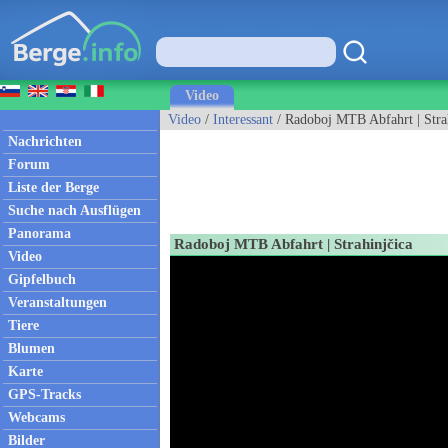
Video
Video
/
Interessant
/ Radoboj MTB Abfahrt | Stra
Nachrichten
Forum
Liste der Berge
Suche nach Ausflügen
Panorama
Radoboj MTB Abfahrt | Strahinjčica
Video
Gipfelbuch
Veranstaltungen
Tiere
Blumen
Karte
GPS-Tracks
Webcams
Bilder