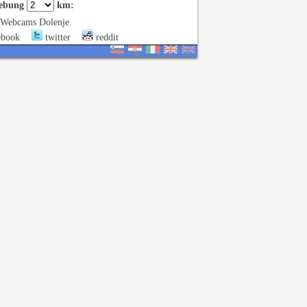
ebung
km:
-Webcams Dolenje.
ebook
twitter
reddit