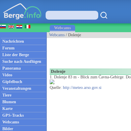
Webcams
Webcams
/ Dolenje
Nachrichten
Forum
Liste der Berge
Suche nach Ausflügen
Panorama
Dolenje
Video
1. Dolenje 83 m - Blick zum Čavna-Gebirge. Dole
Gipfelbuch
Quelle:
http://meteo.arso.gov.si
Veranstaltungen
Tiere
Blumen
Karte
GPS-Tracks
Webcams
Bilder