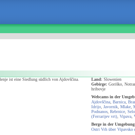
nje ist eine Siedlung südlich von Ajdovščina.
Land:
Slowenien
Gebirge:
Goriško, Notra
hribovje
Webcams in der Umge
Ajdovščina
,
Barnica
,
Bra
Idrijo
,
Javornik
,
Mlake
,
Podnanos
,
Rebrnice
,
Selo
(Ferrarijev vrt)
,
Vipava
,
Berge in der Umgebung
Ostri Vrh über Vipavsko