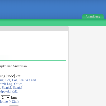
Anmeldung
njsko und Snežniško
bung
km:
nik
,
Col
,
Col
,
Črni vrh nad
Mrzli Log
,
Otlica
,
,
Štanjel
,
Štanjel
Vipavski Križ
km:
 dolino (422m)