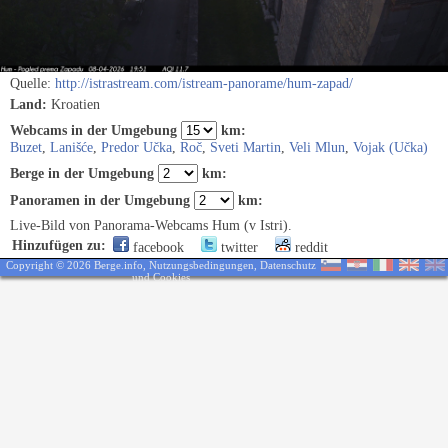
Quelle:
http://istrastream.com/istream-panorame/hum-zapad/
Land:
Kroatien
Webcams in der Umgebung
km:
Buzet
,
Lanišće
,
Predor Učka
,
Roč
,
Sveti Martin
,
Veli Mlun
,
Vojak (Učka)
Berge in der Umgebung
km:
Panoramen in der Umgebung
km:
Live-Bild von Panorama-Webcams Hum (v Istri).
Hinzufügen zu:
facebook
twitter
reddit
Copyright © 2026 Berge.info,
Nutzungsbedingungen
,
Datenschutz
und Cookies