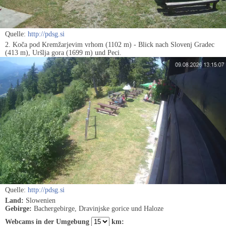
Quelle:
http://pdsg.si
2. Koča pod Kremžarjevim vrhom (1102 m) - Blick nach Slovenj Gradec
(413 m), Uršlja gora (1699 m) und Peci.
Quelle:
http://pdsg.si
Land:
Slowenien
Gebirge:
Bachergebirge, Dravinjske gorice und Haloze
Webcams in der Umgebung
km: