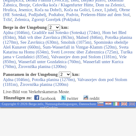
Begunjščica
,
Belska Planina (Svečica)
,
Bled
,
Blejsko jezero
,
Bodental/
Žabnica
,
Brezje
,
Celovška koča / Klagenfurter Hütte
,
Dom na Zelenici
,
Hrušica
,
Jesenice
,
Koča na Dobrči
,
Koča na Golici
,
Lesce
,
Ljubelj
,
Obrne
(HE Soteska)
,
Podljubelj
,
Podtabor
,
Podvin
,
Prešeren-Hütte auf dem Stol
,
Tržič
,
Zelenica
,
Zgornji Goreljek (Pokljuka)
Berge in der Umgebung
km:
Ajdna (1046m)
,
Gradišče nad Sotesko (Soteska) (724m)
,
Hom bei Bled
(834m)
,
Mali vrh über Završnica (863m)
,
Malnež (846m)
,
Potoška planina
(1270m)
,
See Završnica (630m)
,
Smolnik (1075m)
,
Spominsko obeležje
Aleš Kunaver (660m)
,
Šum-Wasserfall in Vintgar-Klamm (520m)
,
Sveta
Katarina na Homu (634m)
,
Sveti Lovrenc über Zabreznica (725m)
,
Turška
jama v Gozdašnici (835m)
,
Valvasorjev dom pod Stolom (1181m)
,
Vrše
(850m)
,
Wasserfall unter Gozdašnica (760m)
,
Wasserfall unter Kurica
(760m)
,
Žirovniška planina (1200m)
Panoramen in der Umgebung
km:
Ajdna (1046m)
,
Potoška planina (1270m)
,
Valvasorjev dom pod Stolom
(1181m)
,
Žirovniška planina (1200m)
Live-Bild von Verkehrskameras Moste.
Hinzufügen zu:
facebook
twitter
reddit
Copyright © 2026 Berge.info,
Nutzungsbedingungen
,
Datenschutz
und Cookies