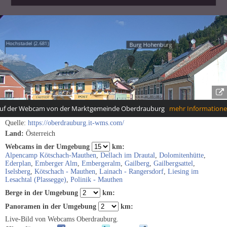
Quelle:
https://oberdrauburg.it-wms.com/
Land:
Österreich
Webcams in der Umgebung
km:
Alpencamp Kötschach-Mauthen
,
Dellach im Drautal
,
Dolomitenhütte
,
Ederplan
,
Emberger Alm
,
Embergeralm
,
Gailberg
,
Gailbergsattel
,
Iselsberg
,
Kötschach - Mauthen
,
Lainach - Rangersdorf
,
Liesing im
Lesachtal (Plassegge)
,
Polinik - Mauthen
Berge in der Umgebung
km:
Panoramen in der Umgebung
km:
Live-Bild von Webcams Oberdrauburg.