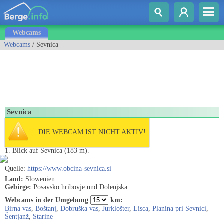
Webcams
Webcams
/ Sevnica
Sevnica
DIE WEBCAM IST NICHT AKTIV!
1. Blick auf Sevnica (183 m).
Quelle:
https://www.obcina-sevnica.si
Land:
Slowenien
Gebirge:
Posavsko hribovje und Dolenjska
Webcams in der Umgebung
km:
Birna vas
,
Boštanj
,
Dobruška vas
,
Jurklošter
,
Lisca
,
Planina pri Sevnici
,
Šentjanž
,
Starine