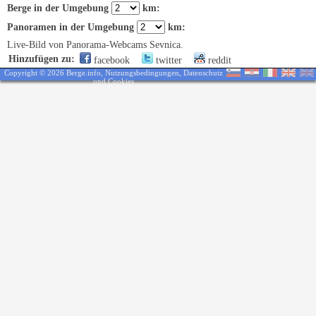
Berge in der Umgebung
km:
Panoramen in der Umgebung
km:
Live-Bild von Panorama-Webcams Sevnica.
Hinzufügen zu:
facebook
twitter
reddit
Copyright © 2026 Berge.info,
Nutzungsbedingungen
,
Datenschutz
und Cookies