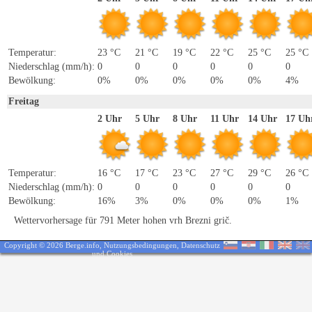
Temperatur:
23 °C
21 °C
19 °C
22 °C
25 °C
25 °C
Niederschlag (mm/h):
0
0
0
0
0
0
Bewölkung:
0%
0%
0%
0%
0%
4%
Freitag
2 Uhr
5 Uhr
8 Uhr
11 Uhr
14 Uhr
17 Uh
Temperatur:
16 °C
17 °C
23 °C
27 °C
29 °C
26 °C
Niederschlag (mm/h):
0
0
0
0
0
0
Bewölkung:
16%
3%
0%
0%
0%
1%
Wettervorhersage für 791 Meter hohen vrh Brezni grič.
Copyright © 2026 Berge.info,
Nutzungsbedingungen
,
Datenschutz
und Cookies