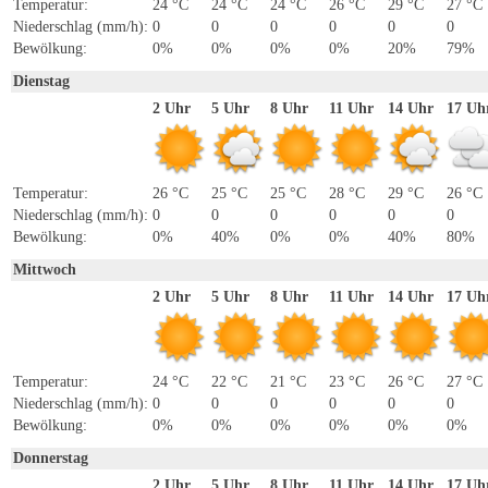
Temperatur:
24 °C
24 °C
24 °C
26 °C
29 °C
27 °C
Niederschlag (mm/h):
0
0
0
0
0
0
Bewölkung:
0%
0%
0%
0%
20%
79%
Dienstag
2 Uhr
5 Uhr
8 Uhr
11 Uhr
14 Uhr
17 Uh
Temperatur:
26 °C
25 °C
25 °C
28 °C
29 °C
26 °C
Niederschlag (mm/h):
0
0
0
0
0
0
Bewölkung:
0%
40%
0%
0%
40%
80%
Mittwoch
2 Uhr
5 Uhr
8 Uhr
11 Uhr
14 Uhr
17 Uh
Temperatur:
24 °C
22 °C
21 °C
23 °C
26 °C
27 °C
Niederschlag (mm/h):
0
0
0
0
0
0
Bewölkung:
0%
0%
0%
0%
0%
0%
Donnerstag
2 Uhr
5 Uhr
8 Uhr
11 Uhr
14 Uhr
17 Uh