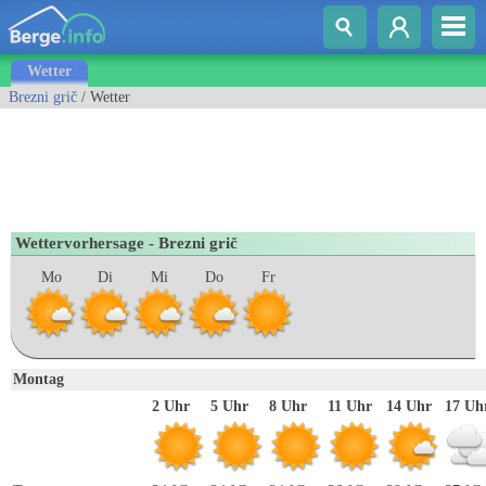
Wetter
Brezni grič
/ Wetter
Wettervorhersage - Brezni grič
Mo
Di
Mi
Do
Fr
Montag
2 Uhr
5 Uhr
8 Uhr
11 Uhr
14 Uhr
17 Uh