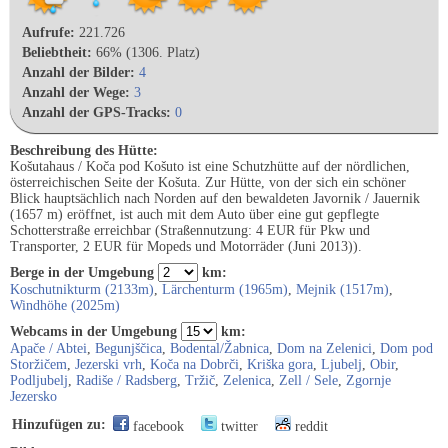
Aufrufe:
221.726
Beliebtheit:
66% (1306. Platz)
Anzahl der Bilder:
4
Anzahl der Wege:
3
Anzahl der GPS-Tracks:
0
Beschreibung des Hütte:
Košutahaus / Koča pod Košuto ist eine Schutzhütte auf der nördlichen,
österreichischen Seite der Košuta. Zur Hütte, von der sich ein schöner
Blick hauptsächlich nach Norden auf den bewaldeten Javornik / Jauernik
(1657 m) eröffnet, ist auch mit dem Auto über eine gut gepflegte
Schotterstraße erreichbar (Straßennutzung: 4 EUR für Pkw und
Transporter, 2 EUR für Mopeds und Motorräder (Juni 2013)).
Berge in der Umgebung
km:
Koschutnikturm (2133m)
,
Lärchenturm (1965m)
,
Mejnik (1517m)
,
Windhöhe (2025m)
Webcams in der Umgebung
km:
Apače / Abtei
,
Begunjščica
,
Bodental/Žabnica
,
Dom na Zelenici
,
Dom pod
Storžičem
,
Jezerski vrh
,
Koča na Dobrči
,
Kriška gora
,
Ljubelj
,
Obir
,
Podljubelj
,
Radiše / Radsberg
,
Tržič
,
Zelenica
,
Zell / Sele
,
Zgornje
Jezersko
Hinzufügen zu:
facebook
twitter
reddit