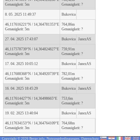
Genauigkeit: 5m
Genauigkeit: ?
8. 05. 2025 11:49:37
Bukovica
46,117616221°N / 14,364781353°E
764,86m
Genauigkeit: 5m
Genauigkeit: ?
27. 04. 2025 17:43:07
Bukovica
JanezAS
46,117578739°N / 14,364824827°E
759,91m
Genauigkeit: 5m
Genauigkeit: ?
17. 04. 2025 10:05:12
Bukovica
JanezAS
46,117688368°N / 14,364920739°E
782,01m
Genauigkeit: 5m
Genauigkeit: ?
16. 04. 2025 18:45:29
Bukovica
JanezAS
46,117614427°N / 14,36498665°E
753,6m
Genauigkeit: 5m
Genauigkeit: ?
19. 02. 2025 13:40:04
Bukovica
JanezAS
46,117634153°N / 14,364764109°E
764,68m
Genauigkeit: 3m
Genauigkeit: ?
Copyright © 2026 Berge.info,
Nutzungsbedingungen
,
Datenschutz