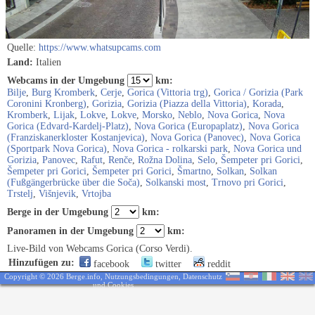
Quelle:
https://www.whatsupcams.com
Land:
Italien
Webcams in der Umgebung
km:
Bilje
,
Burg Kromberk
,
Cerje
,
Gorica (Vittoria trg)
,
Gorica / Gorizia (Park
Coronini Kronberg)
,
Gorizia
,
Gorizia (Piazza della Vittoria)
,
Korada
,
Kromberk
,
Lijak
,
Lokve
,
Lokve
,
Morsko
,
Neblo
,
Nova Gorica
,
Nova
Gorica (Edvard-Kardelj-Platz)
,
Nova Gorica (Europaplatz)
,
Nova Gorica
(Franziskanerkloster Kostanjevica)
,
Nova Gorica (Panovec)
,
Nova Gorica
(Sportpark Nova Gorica)
,
Nova Gorica - rolkarski park
,
Nova Gorica und
Gorizia
,
Panovec
,
Rafut
,
Renče
,
Rožna Dolina
,
Selo
,
Šempeter pri Gorici
,
Šempeter pri Gorici
,
Šempeter pri Gorici
,
Šmartno
,
Solkan
,
Solkan
(Fußgängerbrücke über die Soča)
,
Solkanski most
,
Trnovo pri Gorici
,
Trstelj
,
Višnjevik
,
Vrtojba
Berge in der Umgebung
km:
Panoramen in der Umgebung
km:
Live-Bild von Webcams Gorica (Corso Verdi).
Hinzufügen zu:
facebook
twitter
reddit
Copyright © 2026 Berge.info,
Nutzungsbedingungen
,
Datenschutz
und Cookies