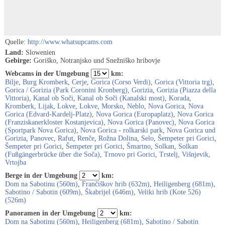
Quelle:
http://www.whatsupcams.com
Land:
Slowenien
Gebirge:
Goriško, Notranjsko und Snežniško hribovje
Webcams in der Umgebung
km:
Bilje
,
Burg Kromberk
,
Cerje
,
Gorica (Corso Verdi)
,
Gorica (Vittoria trg)
,
Gorica / Gorizia (Park Coronini Kronberg)
,
Gorizia
,
Gorizia (Piazza della
Vittoria)
,
Kanal ob Soči
,
Kanal ob Soči (Kanalski most)
,
Korada
,
Kromberk
,
Lijak
,
Lokve
,
Lokve
,
Morsko
,
Neblo
,
Nova Gorica
,
Nova
Gorica (Edvard-Kardelj-Platz)
,
Nova Gorica (Europaplatz)
,
Nova Gorica
(Franziskanerkloster Kostanjevica)
,
Nova Gorica (Panovec)
,
Nova Gorica
(Sportpark Nova Gorica)
,
Nova Gorica - rolkarski park
,
Nova Gorica und
Gorizia
,
Panovec
,
Rafut
,
Renče
,
Rožna Dolina
,
Selo
,
Šempeter pri Gorici
,
Šempeter pri Gorici
,
Šempeter pri Gorici
,
Šmartno
,
Solkan
,
Solkan
(Fußgängerbrücke über die Soča)
,
Trnovo pri Gorici
,
Trstelj
,
Višnjevik
,
Vrtojba
Berge in der Umgebung
km:
Dom na Sabotinu (560m)
,
Frančiškov hrib (632m)
,
Heiligenberg (681m)
,
Sabotino / Sabotin (609m)
,
Škabrijel (646m)
,
Veliki hrib (Kote 526)
(526m)
Panoramen in der Umgebung
km:
Dom na Sabotinu (560m)
,
Heiligenberg (681m)
,
Sabotino / Sabotin