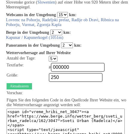
Slovenske gorice (
Slowenien
) auf einer Höhe von 920 Metern über dem
Meeresspiegel.
Webcams in der Umgebung
km:
Lovrenc na Pohorju
,
Radeljski prelaz
,
Radlje ob Dravi
,
Ribnica na
Pohorju
,
Vurmat
,
Zgornja Kapla
Berge in der Umgebung
km:
Kapunar / Kapunerkogel (1051m)
Panoramen in der Umgebung
km:
Wettervorhersage auf Ihrer Website
Anzahl der Tage:
Textfarbe:
#
Größe:
Aktualisieren
Vorschau:
Fügen Sie den folgenden Code in den Quellcode Ihrer Website ein, wo
die Wettervorhersage angezeigt werden soll: