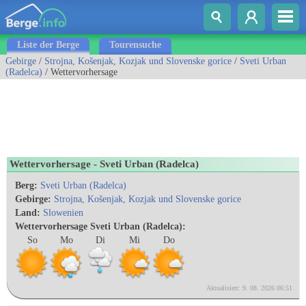
Liste der Berge
Tourensuche
Gebirge
/
Strojna, Košenjak, Kozjak und Slovenske gorice
/
Sveti Urban
(Radelca)
/ Wettervorhersage
Wettervorhersage - Sveti Urban (Radelca)
Berg:
Sveti Urban (Radelca)
Gebirge:
Strojna, Košenjak, Kozjak und Slovenske gorice
Land:
Slowenien
Wettervorhersage Sveti Urban (Radelca):
So
Mo
Di
Mi
Do
Aktualisiert: 9. 08. 2026 06:51