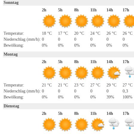
Sonntag
2h
5h
8h
11h
14h
17h
Temperatur:
18 °C
17 °C
20 °C
24 °C
26 °C
26 °C
Niederschlag (mm/h):
0
0
0
0
0
0
Bewölkung:
0%
0%
0%
0%
0%
0%
Montag
2h
5h
8h
11h
14h
17h
Temperatur:
21 °C
21 °C
23 °C
27 °C
29 °C
27 °C
Niederschlag (mm/h):
0
0
0
0
0
0,3
Bewölkung:
0%
0%
0%
0%
39%
100%
Dienstag
2h
5h
8h
11h
14h
17h