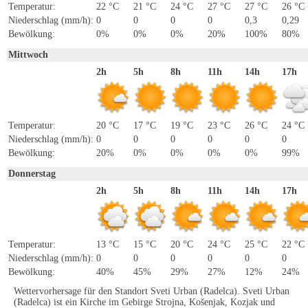
Temperatur:
22 °C
21 °C
24 °C
27 °C
27 °C
26 °C
Niederschlag (mm/h):
0
0
0
0
0,3
0,29
Bewölkung:
0%
0%
0%
20%
100%
80%
Mittwoch
2h
5h
8h
11h
14h
17h
Temperatur:
20 °C
17 °C
19 °C
23 °C
26 °C
24 °C
Niederschlag (mm/h):
0
0
0
0
0
0
Bewölkung:
20%
0%
0%
0%
0%
99%
Donnerstag
2h
5h
8h
11h
14h
17h
Temperatur:
13 °C
15 °C
20 °C
24 °C
25 °C
22 °C
Niederschlag (mm/h):
0
0
0
0
0
0
Bewölkung:
40%
45%
29%
27%
12%
24%
Wettervorhersage für den Standort Sveti Urban (Radelca). Sveti Urban
(Radelca) ist ein Kirche im Gebirge Strojna, Košenjak, Kozjak und