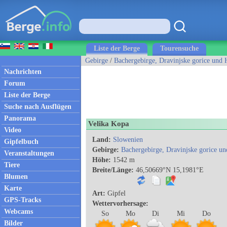
Liste der Berge
Tourensuche
Gebirge
/
Bachergebirge, Dravinjske gorice und 
Nachrichten
Forum
Liste der Berge
Suche nach Ausflügen
Panorama
Velika Kopa
Video
Land:
Slowenien
Gipfelbuch
Gebirge:
Bachergebirge, Dravinjske gorice u
Veranstaltungen
Höhe:
1542 m
Tiere
Breite/Länge:
46,50669°N 15,1981°E
Blumen
Karte
Art:
Gipfel
GPS-Tracks
Wettervorhersage:
Webcams
So
Mo
Di
Mi
Do
Bilder