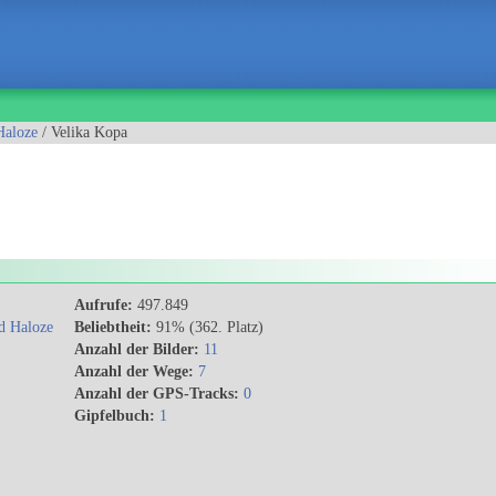
Haloze
/ Velika Kopa
Aufrufe:
497.849
nd Haloze
Beliebtheit:
91% (362. Platz)
Anzahl der Bilder:
11
Anzahl der Wege:
7
Anzahl der GPS-Tracks:
0
Gipfelbuch:
1