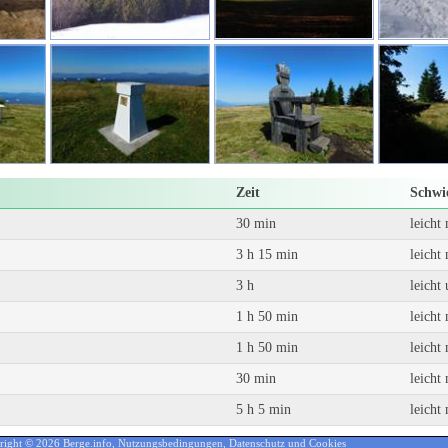
Zeit
Schwie
30 min
leicht
3 h 15 min
leicht
3 h
leicht
1 h 50 min
leicht
1 h 50 min
leicht
30 min
leicht
5 h 5 min
leicht
right © 2026 Berge.info,
Nutzungsbedingungen
,
Datenschutz und Cookies