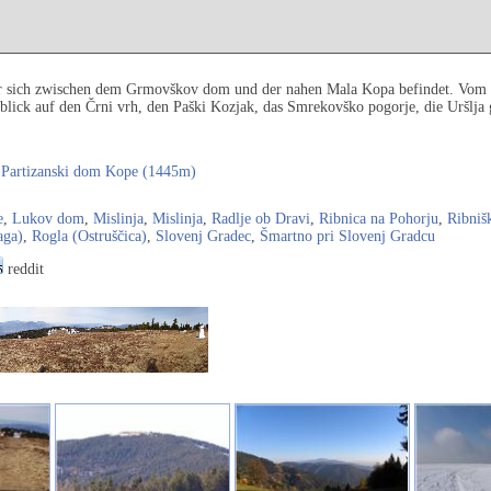
er sich zwischen dem Grmovškov dom und der nahen Mala Kopa befindet. Vom Gip
sblick auf den Črni vrh, den Paški Kozjak, das Smrekovško pogorje, die Uršlja
,
Partizanski dom Kope (1445m)
e
,
Lukov dom
,
Mislinja
,
Mislinja
,
Radlje ob Dravi
,
Ribnica na Pohorju
,
Ribniš
aga)
,
Rogla (Ostruščica)
,
Slovenj Gradec
,
Šmartno pri Slovenj Gradcu
reddit