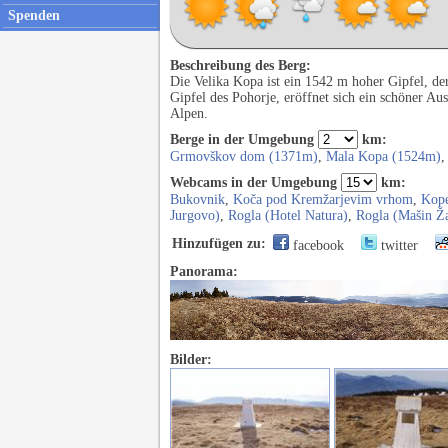
Spenden
Beschreibung des Berg:
Die Velika Kopa ist ein 1542 m hoher Gipfel, d
Gipfel des Pohorje, eröffnet sich ein schöner Au
Alpen.
Berge in der Umgebung
km:
Grmovškov dom (1371m)
,
Mala Kopa (1524m)
Webcams in der Umgebung
km:
Bukovnik
,
Koča pod Kremžarjevim vrhom
,
Kop
Jurgovo)
,
Rogla (Hotel Natura)
,
Rogla (Mašin Ž
Hinzufügen zu:
facebook
twitter
Panorama:
Bilder: