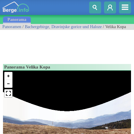
Panorama
Panoramen
/
Bachergebirge, Dravinjske gorice und Haloze
/ Velika Kopa
Panorama Velika Kopa