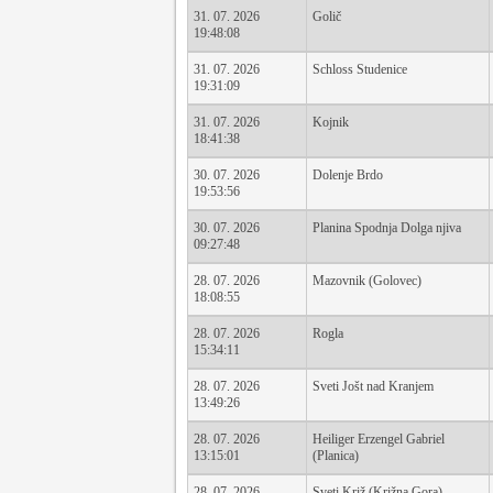
31. 07. 2026
Golič
19:48:08
31. 07. 2026
Schloss Studenice
19:31:09
31. 07. 2026
Kojnik
18:41:38
30. 07. 2026
Dolenje Brdo
19:53:56
30. 07. 2026
Planina Spodnja Dolga njiva
09:27:48
28. 07. 2026
Mazovnik (Golovec)
18:08:55
28. 07. 2026
Rogla
15:34:11
28. 07. 2026
Sveti Jošt nad Kranjem
13:49:26
28. 07. 2026
Heiliger Erzengel Gabriel
13:15:01
(Planica)
28. 07. 2026
Sveti Križ (Križna Gora)