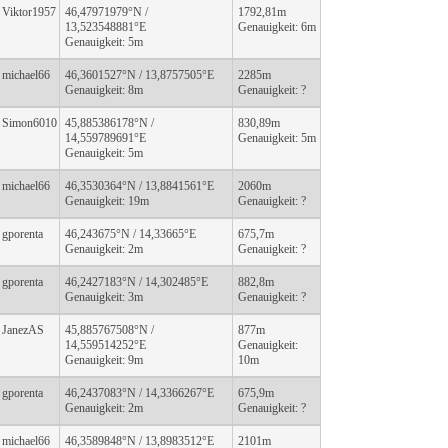
Viktor1957
46,47971979°N /
1792,81m
13,523548881°E
Genauigkeit: 6m
Genauigkeit: 5m
michael66
46,3601527°N / 13,8757505°E
2285m
Genauigkeit: 8m
Genauigkeit: ?
Simon6010
45,885386178°N /
830,89m
14,559789691°E
Genauigkeit: 5m
Genauigkeit: 5m
michael66
46,3530364°N / 13,8841561°E
2060m
Genauigkeit: 19m
Genauigkeit: ?
gporenta
46,243675°N / 14,33665°E
675,7m
Genauigkeit: 2m
Genauigkeit: ?
gporenta
46,2427183°N / 14,302485°E
882,8m
Genauigkeit: 3m
Genauigkeit: ?
JanezAS
45,885767508°N /
877m
14,559514252°E
Genauigkeit:
Genauigkeit: 9m
10m
gporenta
46,2437083°N / 14,3366267°E
675,9m
Genauigkeit: 2m
Genauigkeit: ?
michael66
46,3589848°N / 13,8983512°E
2101m