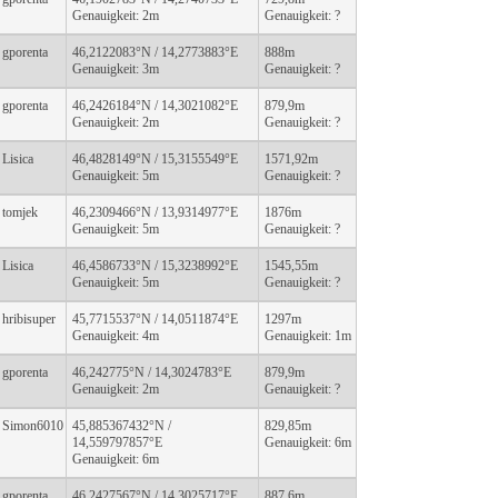
Genauigkeit: 2m
Genauigkeit: ?
gporenta
46,2122083°N / 14,2773883°E
888m
Genauigkeit: 3m
Genauigkeit: ?
gporenta
46,2426184°N / 14,3021082°E
879,9m
Genauigkeit: 2m
Genauigkeit: ?
Lisica
46,4828149°N / 15,3155549°E
1571,92m
Genauigkeit: 5m
Genauigkeit: ?
tomjek
46,2309466°N / 13,9314977°E
1876m
Genauigkeit: 5m
Genauigkeit: ?
Lisica
46,4586733°N / 15,3238992°E
1545,55m
Genauigkeit: 5m
Genauigkeit: ?
hribisuper
45,7715537°N / 14,0511874°E
1297m
Genauigkeit: 4m
Genauigkeit: 1m
gporenta
46,242775°N / 14,3024783°E
879,9m
Genauigkeit: 2m
Genauigkeit: ?
Simon6010
45,885367432°N /
829,85m
14,559797857°E
Genauigkeit: 6m
Genauigkeit: 6m
gporenta
46,2427567°N / 14,3025717°E
887,6m