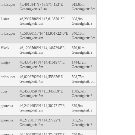
hribisuper
45,491584°N / 13,9714132°E
913,65m
Genauigkeit: 471m
Genauigkeit: 5m
Lisica
46,2997586°N / 15,6135701°E
308,9m
Genauigkeit: 6m
Genauigkeit: ?
hribisuper
45,50690117°N / 13,95172246°E
840,13m
Genauigkeit: 4m
Genauigkeit: 3m
Vladk
46,1208566°N / 14,1467394°E
670,81m
Genauigkeit: 3m
Genauigkeit: ?
tomjek
46,4384544°N / 14,4161977°E
1444,72m
Genauigkeit: 5m
Genauigkeit: ?
hribisuper
46,0298792°N / 14,555676°E
508,75m
Genauigkeit: 4m
Genauigkeit: 3m
truss
46,4565059°N / 15,345839°E
1585,39m
Genauigkeit: 5m
Genauigkeit: ?
gporenta
46,2424683°N / 14,3027717°E
879,9m
Genauigkeit: 2m
Genauigkeit: ?
gporenta
46,2123817°N / 14,27722°E
885,2m
Genauigkeit: 2m
Genauigkeit: ?
gporenta
46,1902783°N / 14,2740733°E
729,8m