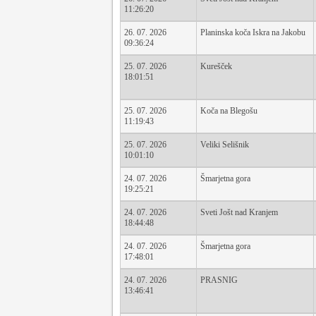
11:26:20
26. 07. 2026
Planinska koča Iskra na Jakobu
09:36:24
25. 07. 2026
Kurešček
18:01:51
25. 07. 2026
Koča na Blegošu
11:19:43
25. 07. 2026
Veliki Selišnik
10:01:10
24. 07. 2026
Šmarjetna gora
19:25:21
24. 07. 2026
Sveti Jošt nad Kranjem
18:44:48
24. 07. 2026
Šmarjetna gora
17:48:01
24. 07. 2026
PRASNIG
13:46:41