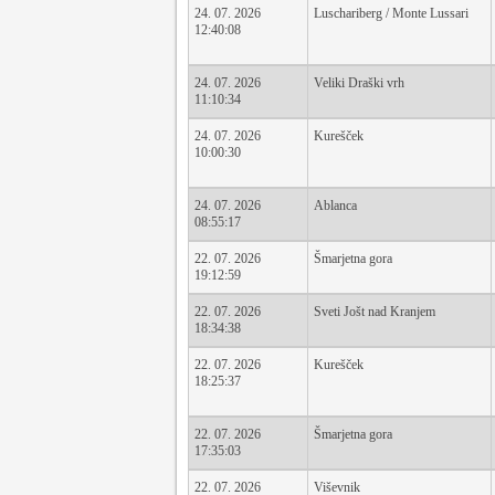
24. 07. 2026
Luschariberg / Monte Lussari
12:40:08
24. 07. 2026
Veliki Draški vrh
11:10:34
24. 07. 2026
Kurešček
10:00:30
24. 07. 2026
Ablanca
08:55:17
22. 07. 2026
Šmarjetna gora
19:12:59
22. 07. 2026
Sveti Jošt nad Kranjem
18:34:38
22. 07. 2026
Kurešček
18:25:37
22. 07. 2026
Šmarjetna gora
17:35:03
22. 07. 2026
Viševnik