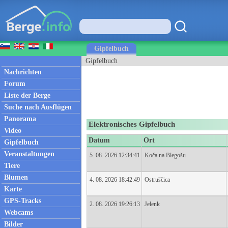
Gipfelbuch
Gipfelbuch
Nachrichten
Forum
Liste der Berge
Suche nach Ausflügen
Panorama
Elektronisches Gipfelbuch
Video
Datum
Ort
Gipfelbuch
Veranstaltungen
5. 08. 2026 12:34:41
Koča na Blegošu
Tiere
Blumen
4. 08. 2026 18:42:49
Ostruščica
Karte
GPS-Tracks
2. 08. 2026 19:26:13
Jelenk
Webcams
Bilder