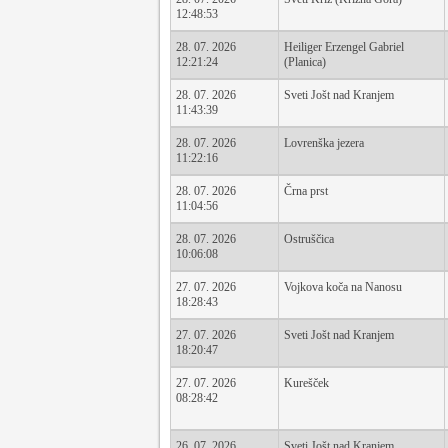
12:48:53
28. 07. 2026
Heiliger Erzengel Gabriel
12:21:24
(Planica)
28. 07. 2026
Sveti Jošt nad Kranjem
11:43:39
28. 07. 2026
Lovrenška jezera
11:22:16
28. 07. 2026
Črna prst
11:04:56
28. 07. 2026
Ostruščica
10:06:08
27. 07. 2026
Vojkova koča na Nanosu
18:28:43
27. 07. 2026
Sveti Jošt nad Kranjem
18:20:47
27. 07. 2026
Kurešček
08:28:42
26. 07. 2026
Sveti Jošt nad Kranjem