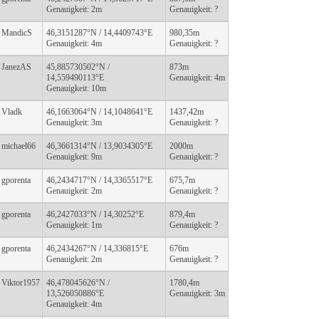
Genauigkeit: 2m
Genauigkeit: ?
MandicS
46,3151287°N / 14,4409743°E
980,35m
Genauigkeit: 4m
Genauigkeit: ?
JanezAS
45,885730502°N /
873m
14,559490113°E
Genauigkeit: 4m
Genauigkeit: 10m
Vladk
46,1663064°N / 14,1048641°E
1437,42m
Genauigkeit: 3m
Genauigkeit: ?
michael66
46,3661314°N / 13,9034305°E
2000m
Genauigkeit: 9m
Genauigkeit: ?
gporenta
46,2434717°N / 14,3365517°E
675,7m
Genauigkeit: 2m
Genauigkeit: ?
gporenta
46,2427033°N / 14,30252°E
879,4m
Genauigkeit: 1m
Genauigkeit: ?
gporenta
46,2434267°N / 14,336815°E
676m
Genauigkeit: 2m
Genauigkeit: ?
Viktor1957
46,478045626°N /
1780,4m
13,526050886°E
Genauigkeit: 3m
Genauigkeit: 4m