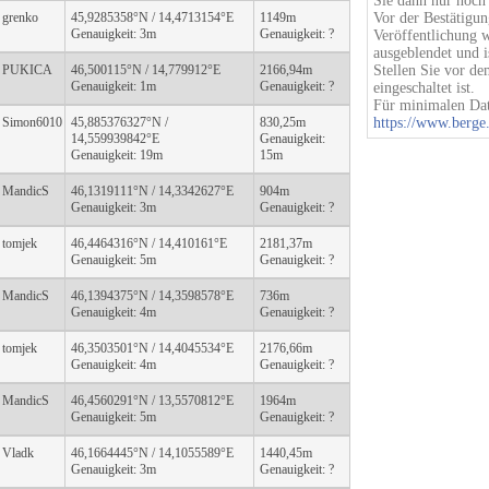
Sie dann nur noch 
grenko
45,9285358°N / 14,4713154°E
1149m
Vor der Bestätigu
Genauigkeit: 3m
Genauigkeit: ?
Veröffentlichung 
ausgeblendet und is
PUKICA
46,500115°N / 14,779912°E
2166,94m
Stellen Sie vor d
Genauigkeit: 1m
Genauigkeit: ?
eingeschaltet ist.
Für minimalen Dat
Simon6010
45,885376327°N /
830,25m
https://www.berge.
14,559939842°E
Genauigkeit:
Genauigkeit: 19m
15m
MandicS
46,1319111°N / 14,3342627°E
904m
Genauigkeit: 3m
Genauigkeit: ?
tomjek
46,4464316°N / 14,410161°E
2181,37m
Genauigkeit: 5m
Genauigkeit: ?
MandicS
46,1394375°N / 14,3598578°E
736m
Genauigkeit: 4m
Genauigkeit: ?
tomjek
46,3503501°N / 14,4045534°E
2176,66m
Genauigkeit: 4m
Genauigkeit: ?
MandicS
46,4560291°N / 13,5570812°E
1964m
Genauigkeit: 5m
Genauigkeit: ?
Vladk
46,1664445°N / 14,1055589°E
1440,45m
Genauigkeit: 3m
Genauigkeit: ?