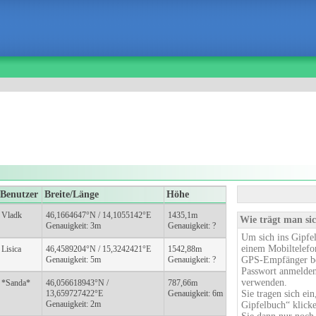
Benutzer
Breite/Länge
Höhe
Vladk
46,1664647°N / 14,1055142°E
1435,1m
Wie trägt man sic
Genauigkeit: 3m
Genauigkeit: ?
Um sich ins Gipfel
einem Mobiltelefo
Lisica
46,4589204°N / 15,3242421°E
1542,88m
Genauigkeit: 5m
Genauigkeit: ?
GPS-Empfänger be
Passwort anmelden,
verwenden.
*Sanda*
46,056618943°N /
787,66m
13,659727422°E
Genauigkeit: 6m
Sie tragen sich ein
Genauigkeit: 2m
Gipfelbuch“ klicke