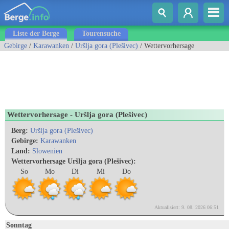
Liste der Berge
Tourensuche
Gebirge
/
Karawanken
/
Uršlja gora (Plešivec)
/ Wettervorhersage
Wettervorhersage - Uršlja gora (Plešivec)
Berg:
Uršlja gora (Plešivec)
Gebirge:
Karawanken
Land:
Slowenien
Wettervorhersage Uršlja gora (Plešivec):
So
Mo
Di
Mi
Do
Aktualisiert: 9. 08. 2026 06:51
Sonntag