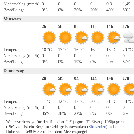
Niederschlag (mm/h):
0
0
0
0
0,3
1,49
Bewölkung:
0%
0%
20%
20%
40%
80%
Mittwoch
2h
5h
8h
11h
14h
17h
Temperatur:
18 °C
17 °C
16 °C
16 °C
18 °C
20 °C
Niederschlag (mm/h):
0
0
0
0
0
0
Bewölkung:
0%
0%
19%
0%
20%
87%
Donnerstag
2h
5h
8h
11h
14h
17h
Temperatur:
11 °C
12 °C
17 °C
20 °C
21 °C
18 °C
Niederschlag (mm/h):
0
0
0
0
0
0
Bewölkung:
35%
38%
22%
5%
0%
6%
Wettervorhersage für den Standort Uršlja gora (Plešivec). Uršlja gora
(Plešivec) ist ein Berg im Gebirge Karawanken (
Slowenien
) auf einer
Höhe von 1699 Metern über dem Meeresspiegel.