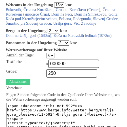
Webcams in der Umgebung
km:
Bukovnik
,
Črna na Koroškem
,
Črna na Koroškem (Center)
,
Črna na
Koroškem (smučišče Črna)
,
Dom na Peci
,
Dom na Smrekovcu
,
Golte
,
Koča pod Kremžarjevim vrhom
,
Poljana
,
Radegunda
,
Slovenj Gradec
,
Šmartno pri Slovenj Gradcu
,
Uršlja gora
,
Vič
,
Zavodnje
Berge in der Umgebung
km:
Dom na Uršlji gori (1680m)
,
Koča na Naravskih ledinah (1072m)
Panoramen in der Umgebung
km:
Wettervorhersage auf Ihrer Website
Anzahl der Tage:
Textfarbe:
#
Größe:
Aktualisieren
Vorschau:
Fügen Sie den folgenden Code in den Quellcode Ihrer Website ein, wo
die Wettervorhersage angezeigt werden soll: