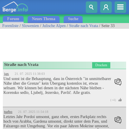
Forum
Neues Thema
Suche
Forenliste
/
Slowenien
/
Julische Alpen
/
Straße nach Vrata
/ Seite 33
Straße nach Vrata
Drucken
jax
21. 07. 2025 11:38:03
Und sonst ist die Behauptung, dass in Österreich "in unmittelbarer
Nähe über die Grenze" kein Übergang kostenlos ist, etwas
seltsam. Wir können bei denen in der nächsten Nähe bleiben -
Korensko sedlo, Ljubelj, Jezersko, Pavlič. Alle gratis.
(+4)
turbo
21. 07. 2025 11:54:18
Letztes Jahr Pordoi umsonst, ganz oben, erstes Parkplatz rechts
hoch von Arabba, Gardena umsonst, direkt unter dem Pass, und
Falzarego mit Umgebung. Vor ein paar Jahren Mokrine umsonst,