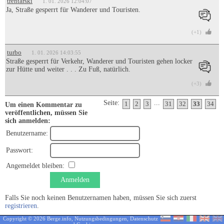
trentarski
1. 01. 2026 12:04:07
Ja, Straße gesperrt für Wanderer und Touristen.
(+1)
turbo
1. 01. 2026 14:03:55
Straße gesperrt für Verkehr, Wanderer und Touristen gehen locker
zur Hütte und weiter . . . Zu Fuß, natürlich.
(+3)
Seite:
...
1
2
3
31
32
33
34
Um einen Kommentar zu
veröffentlichen, müssen Sie
sich anmelden:
Benutzername:
Passwort:
Angemeldet bleiben:
Anmelden
Falls Sie noch keinen Benutzernamen haben, müssen Sie sich zuerst
registrieren
.
Copyright © 2026 Berge.info,
Nutzungsbedingungen
,
Datenschutz