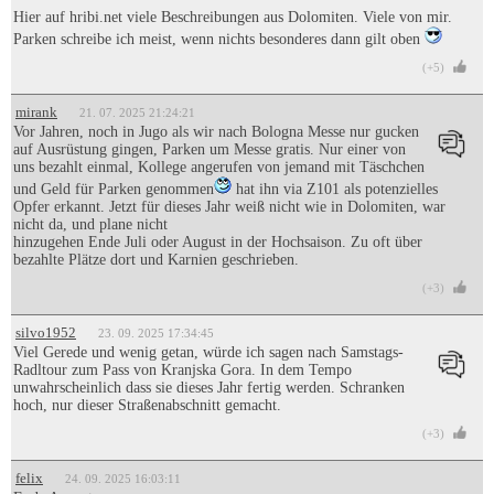
Hier auf hribi.net viele Beschreibungen aus Dolomiten. Viele von mir.
Parken schreibe ich meist, wenn nichts besonderes dann gilt oben
(+5)
mirank
21. 07. 2025 21:24:21
Vor Jahren, noch in Jugo als wir nach Bologna Messe nur gucken
auf Ausrüstung gingen, Parken um Messe gratis. Nur einer von
uns bezahlt einmal, Kollege angerufen von jemand mit Täschchen
und Geld für Parken genommen
hat ihn via Z101 als potenzielles
Opfer erkannt. Jetzt für dieses Jahr weiß nicht wie in Dolomiten, war
nicht da, und plane nicht
hinzugehen Ende Juli oder August in der Hochsaison. Zu oft über
bezahlte Plätze dort und Karnien geschrieben.
(+3)
silvo1952
23. 09. 2025 17:34:45
Viel Gerede und wenig getan, würde ich sagen nach Samstags-
Radltour zum Pass von Kranjska Gora. In dem Tempo
unwahrscheinlich dass sie dieses Jahr fertig werden. Schranken
hoch, nur dieser Straßenabschnitt gemacht.
(+3)
felix
24. 09. 2025 16:03:11