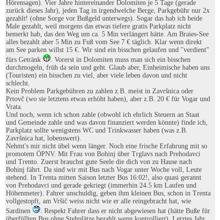
Hörensagen). Vier Jahre hintereinander Dolomiten je 5 Tage (gerade
zurück dieses Jahr), jeden Tag in irgendwelche Berge, Parkgebühr nur 2x
gezahlt! (ohne Sorge vor Bußgeld unterwegs). Sogar das hab ich beide
Male gezahlt, weil morgens das etwas tiefere gratis Parkplatz nicht
bemerkt hab, das den Weg um ca. 5 Min verlängert hätte. Am Braies-See
alles bezahlt aber 5 Min zu Fuß vom See 7 € täglich. Klar wenn direkt
am See parken willst 15 €. Wir sind ein bisschen gelaufen und "verdient"
fürs Getränk
. Vorerst in Dolomiten muss man sich ein bisschen
durchmogeln, früh da sein und geht. Glaub aber, Einheimische haben uns
(Touristen) ein bisschen zu viel, aber viele leben davon und nicht
schlecht.
Kein Problem Parkgebühren zu zahlen z.B. meist in Završnica oder
Prtovč (wo sie letztens etwas erhöht haben), aber z.B. 20 € für Vogar und
Vrata.
Und noch, wenn ich schon zahle (obwohl ich ehrlich Steuern an Staat
und Gemeinde zahle und was davon finanziert werden könnte) finde ich,
Parkplatz sollte wenigstens WC und Trinkwasser haben (was z.B.
Završnica hat, lobenswert).
Nehmt's mir nicht übel wenn länger. Noch eine frische Erfahrung mit so
promotem ÖPNV. Mit Frau von Bohinj über Trglavs nach Prehodavci
und Trento. Zuerst brauchst gute Seele die dich von zu Hause nach
Bohinj fährt. Da sind wir mit Bus nach Vogar unter Woche voll, Leute
stehend. In Trenta mitten Saison letzter Bus 16:02!, also quasi gerannt
von Prehodavci und gerade gekriegt (immerhin 24.5 km Laufen und
Höhenmeter). Fahrer unschuldig, geben ihm kleinen Bus, schon in Trenta
vollgestopft, am Vršič weiss nicht wie er alle reingebracht hat, wie
Sardinen
. Respekt Fahrer dass er nicht abgewiesen hat (hätte Buße für
überfüllten Bus ohne Stehplätze bezahlt wenn kontrolliert). Letztes Jahr