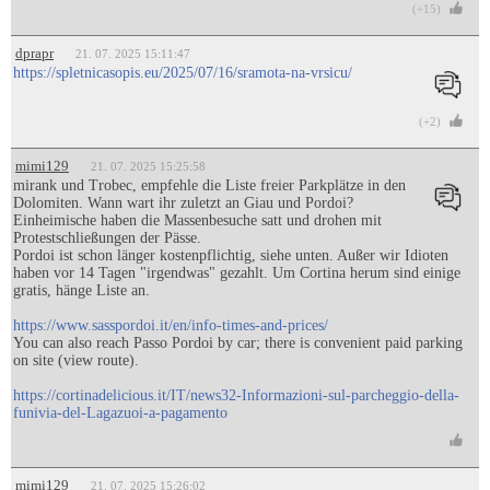
(+15)
dprapr
21. 07. 2025 15:11:47
https://spletnicasopis.eu/2025/07/16/sramota-na-vrsicu/
(+2)
mimi129
21. 07. 2025 15:25:58
mirank und Trobec, empfehle die Liste freier Parkplätze in den
Dolomiten. Wann wart ihr zuletzt an Giau und Pordoi?
Einheimische haben die Massenbesuche satt und drohen mit
Protestschließungen der Pässe.
Pordoi ist schon länger kostenpflichtig, siehe unten. Außer wir Idioten
haben vor 14 Tagen "irgendwas" gezahlt. Um Cortina herum sind einige
gratis, hänge Liste an.
https://www.sasspordoi.it/en/info-times-and-prices/
You can also reach Passo Pordoi by car; there is convenient paid parking
on site (view route).
https://cortinadelicious.it/IT/news32-Informazioni-sul-parcheggio-della-
funivia-del-Lagazuoi-a-pagamento
mimi129
21. 07. 2025 15:26:02