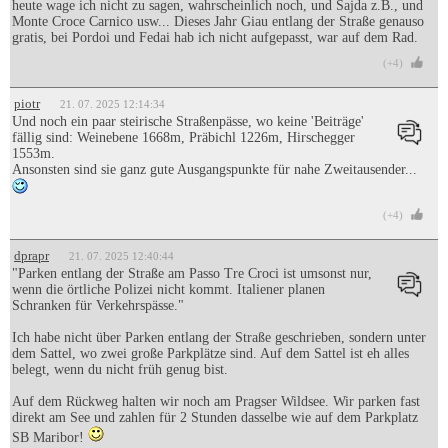
heute wage ich nicht zu sagen, wahrscheinlich noch, und Šajda z.B., und
Monte Croce Carnico usw... Dieses Jahr Giau entlang der Straße genauso
gratis, bei Pordoi und Fedai hab ich nicht aufgepasst, war auf dem Rad.
(+4)
piotr
21. 07. 2025 12:14:34
Und noch ein paar steirische Straßenpässe, wo keine 'Beiträge'
fällig sind: Weinebene 1668m, Präbichl 1226m, Hirschegger
1553m.
Ansonsten sind sie ganz gute Ausgangspunkte für nahe Zweitausender...
(+4)
dprapr
21. 07. 2025 12:40:44
"Parken entlang der Straße am Passo Tre Croci ist umsonst nur,
wenn die örtliche Polizei nicht kommt. Italiener planen
Schranken für Verkehrspässe."
Ich habe nicht über Parken entlang der Straße geschrieben, sondern unter
dem Sattel, wo zwei große Parkplätze sind. Auf dem Sattel ist eh alles
belegt, wenn du nicht früh genug bist.
Auf dem Rückweg halten wir noch am Pragser Wildsee. Wir parken fast
direkt am See und zahlen für 2 Stunden dasselbe wie auf dem Parkplatz
SB Maribor!