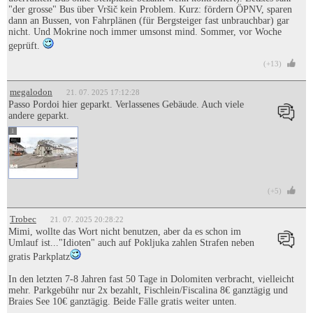
"der grosse" Bus über Vršič kein Problem. Kurz: fördern ÖPNV, sparen
dann an Bussen, von Fahrplänen (für Bergsteiger fast unbrauchbar) gar
nicht. Und Mokrine noch immer umsonst mind. Sommer, vor Woche
geprüft.
(+13)
megalodon
21. 07. 2025 17:12:28
Passo Pordoi hier geparkt. Verlassenes Gebäude. Auch viele
andere geparkt.
1
(+5)
Trobec
21. 07. 2025 20:28:22
Mimi, wollte das Wort nicht benutzen, aber da es schon im
Umlauf ist..."Idioten" auch auf Pokljuka zahlen Strafen neben
gratis Parkplatz
In den letzten 7-8 Jahren fast 50 Tage in Dolomiten verbracht, vielleicht
mehr. Parkgebühr nur 2x bezahlt, Fischlein/Fiscalina 8€ ganztägig und
Braies See 10€ ganztägig. Beide Fälle gratis weiter unten.