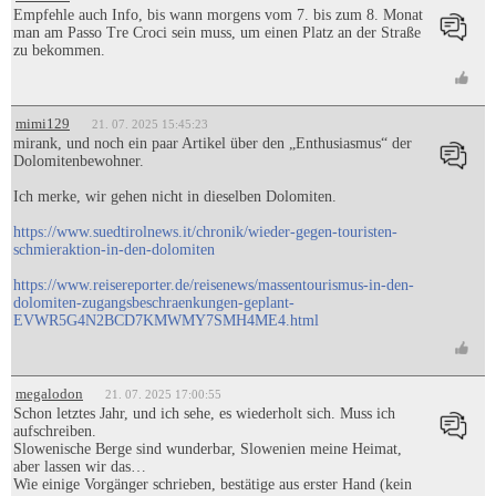
Empfehle auch Info, bis wann morgens vom 7. bis zum 8. Monat
man am Passo Tre Croci sein muss, um einen Platz an der Straße
zu bekommen.
mimi129
21. 07. 2025 15:45:23
mirank, und noch ein paar Artikel über den „Enthusiasmus“ der
Dolomitenbewohner.
Ich merke, wir gehen nicht in dieselben Dolomiten.
https://www.suedtirolnews.it/chronik/wieder-gegen-touristen-
schmieraktion-in-den-dolomiten
https://www.reisereporter.de/reisenews/massentourismus-in-den-
dolomiten-zugangsbeschraenkungen-geplant-
EVWR5G4N2BCD7KMWMY7SMH4ME4.html
megalodon
21. 07. 2025 17:00:55
Schon letztes Jahr, und ich sehe, es wiederholt sich. Muss ich
aufschreiben.
Slowenische Berge sind wunderbar, Slowenien meine Heimat,
aber lassen wir das…
Wie einige Vorgänger schrieben, bestätige aus erster Hand (kein