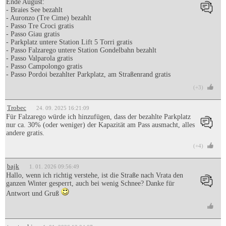
Ende August:
- Braies See bezahlt
- Auronzo (Tre Cime) bezahlt
- Passo Tre Croci gratis
- Passo Giau gratis
- Parkplatz untere Station Lift 5 Torri gratis
- Passo Falzarego untere Station Gondelbahn bezahlt
- Passo Valparola gratis
- Passo Campolongo gratis
- Passo Pordoi bezahlter Parkplatz, am Straßenrand gratis
(+3)
Trobec
24. 09. 2025 16:21:09
Für Falzarego würde ich hinzufügen, dass der bezahlte Parkplatz
nur ca. 30% (oder weniger) der Kapazität am Pass ausmacht, alles
andere gratis.
(+4)
bajk
1. 01. 2026 09:56:49
Hallo, wenn ich richtig verstehe, ist die Straße nach Vrata den
ganzen Winter gesperrt, auch bei wenig Schnee? Danke für
Antwort und Gruß