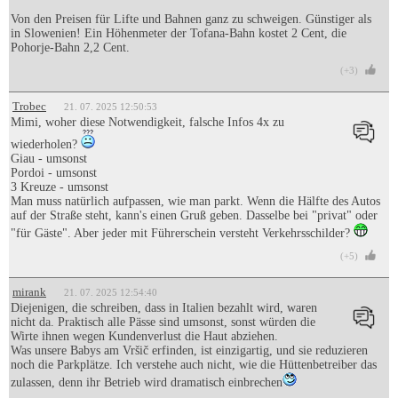
Von den Preisen für Lifte und Bahnen ganz zu schweigen. Günstiger als
in Slowenien! Ein Höhenmeter der Tofana-Bahn kostet 2 Cent, die
Pohorje-Bahn 2,2 Cent.
(+3)
Trobec
21. 07. 2025 12:50:53
Mimi, woher diese Notwendigkeit, falsche Infos 4x zu
wiederholen?
Giau - umsonst
Pordoi - umsonst
3 Kreuze - umsonst
Man muss natürlich aufpassen, wie man parkt. Wenn die Hälfte des Autos
auf der Straße steht, kann's einen Gruß geben. Dasselbe bei "privat" oder
"für Gäste". Aber jeder mit Führerschein versteht Verkehrsschilder?
(+5)
mirank
21. 07. 2025 12:54:40
Diejenigen, die schreiben, dass in Italien bezahlt wird, waren
nicht da. Praktisch alle Pässe sind umsonst, sonst würden die
Wirte ihnen wegen Kundenverlust die Haut abziehen.
Was unsere Babys am Vršič erfinden, ist einzigartig, und sie reduzieren
noch die Parkplätze. Ich verstehe auch nicht, wie die Hüttenbetreiber das
zulassen, denn ihr Betrieb wird dramatisch einbrechen